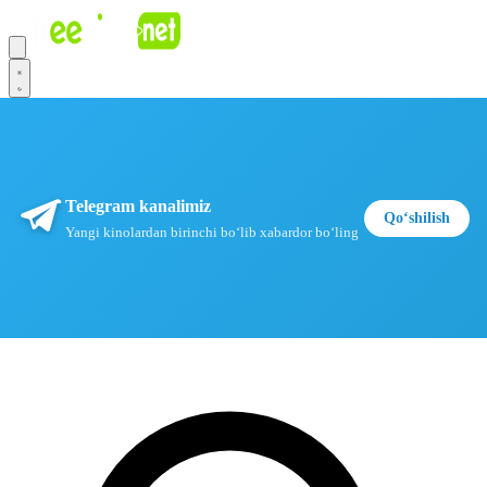
Telegram kanalimiz
Qoʻshilish
Yangi kinolardan birinchi boʻlib xabardor boʻling