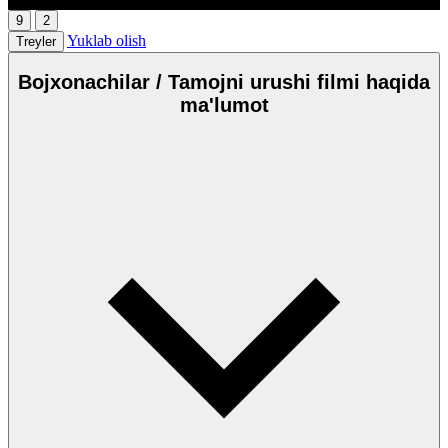
9
2
Yuklab olish
Treyler
Bojxonachilar / Tamojni urushi filmi haqida
ma'lumot