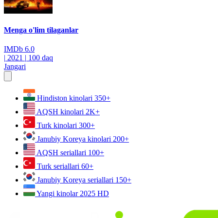
Menga o'lim tilaganlar
IMDb
6.0
|
2021
|
100 daq
Jangari
Hindiston kinolari
350+
AQSH kinolari
2K+
Turk kinolari
300+
Janubiy Koreya kinolari
200+
AQSH seriallari
100+
Turk seriallari
60+
Janubiy Koreya seriallari
150+
Yangi kinolar 2025
HD