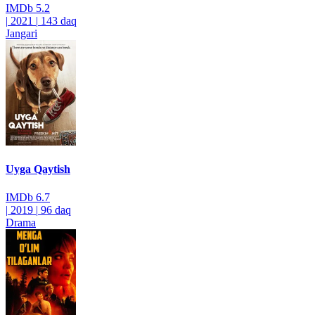
IMDb
5.2
|
2021
|
143 daq
Jangari
Uyga Qaytish
IMDb
6.7
|
2019
|
96 daq
Drama