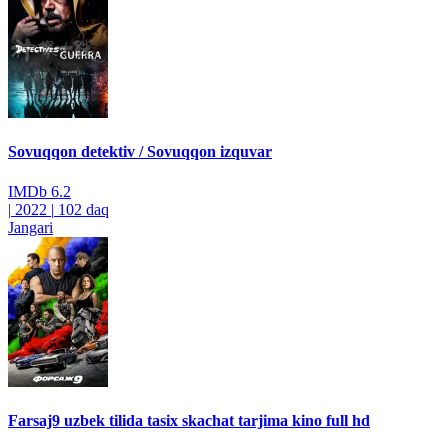
Sovuqqon detektiv / Sovuqqon izquvar
IMDb
6.2
|
2022
|
102 daq
Jangari
Farsaj9 uzbek tilida tasix skachat tarjima kino full hd