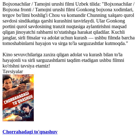
Bojxonachilar / Tamojni urushi filmi Uzbek tilida: "Bojxonachilar /
Bojxona fronti / Tamojni urushi filmi Gonkong bojxona xodimlari,
tergov bo'limi boshlig'i Chou va komandir Chunning xalqaro qurol
savdosi sindikatiga qarshi kurashini tasvirlaydi. Ular Gonkong
portini qurol savdosining tranzit nuqtasiga aylantirishni maqsad
qilgan jinoyatchi rahbarni to'xtatishga harakat qiladilar. Kuchli
janglar, sirli fitnalar va adolat uchun kurash — ushbu filmda barcha
tomoshabinlarni hayajon va sirga to'la sarguzashtlar kutmoqda."
Kino sevuvchilariga zaxira qilgan adolat va kurash bilan to'la
hayajonli va sirli sarguzashtlarni taqdim etadigan ushbu filmni
ko'rishni tavsiya etamiz!
Tavsiyalar
Chorrahadagi to'qnashuv