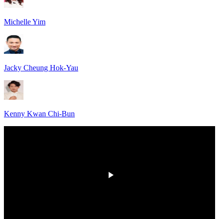
Michelle Yim
Jacky Cheung Hok-Yau
Kenny Kwan Chi-Bun
HD
00:00
/
00:00