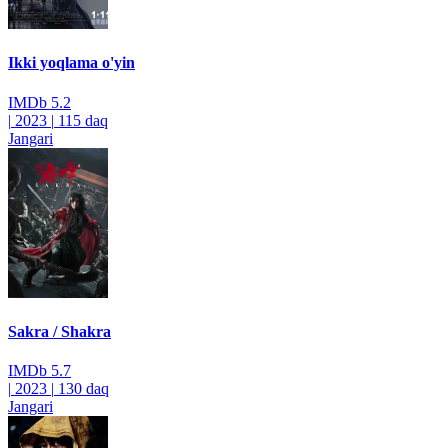
Ikki yoqlama o'yin
IMDb
5.2
|
2023
|
115 daq
Jangari
Sakra / Shakra
IMDb
5.7
|
2023
|
130 daq
Jangari