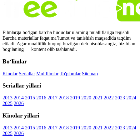
Filmlarga bo‘lgan barcha huquqlar ularning mualliflariga tegishli.
Barcha materiallar faqat ma’lumot va tanishish maqsadida taqdim
etiladi. Agar mualliflik huquqi buzilgan deb hisoblasangiz, biz bilan
bog‘laning — kontent olib tashlanadi.
Bo‘limlar
Kinolar
Seriallar
Multfilmlar
To'plamlar
Sitemap
Seriallar yillari
2013
2014
2015
2016
2017
2018
2019
2020
2021
2022
2023
2024
2025
2026
Kinolar yillari
2013
2014
2015
2016
2017
2018
2019
2020
2021
2022
2023
2024
2025
2026