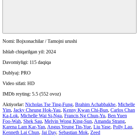
Nomi: Bojxonachilar / Tamojni urushi
Ishlab chiqarilgan yil: 2024
Davomiyligi: 115 daqiqa
Dublyaj: PRO
Video sifati: HD
IMDb reyting: 5.5 (552 ovoz)
Aktiyorlar:
Nicholas Tse Ting-Fung
,
Brahim Achabbakhe
,
Michelle
Yim
,
Jacky Cheung Hok-Yau
,
Kenny Kwan Chi-Bun
,
Carlos Chan
Ka-Lok
,
Michelle Wai Si-Nga
,
Francis Ng Chun-Yu
,
Ben Yuen
Foo-Wah
,
Shek Sau
,
Melvin Wong King-Sun
,
Amanda Strang
,
Karena Lam Kar-Yan
,
Angus Yeung Tin-Yue
,
Liu Yase
,
Polly Lau
,
Kenneth Lai Chun
,
Jai Day
,
Sebastian Mok
,
Zeed