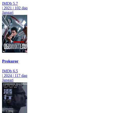
IMDb
5.7
|
2021
|
102 daq
Jangari
Prokuror
IMDb
6.5
|
2024
|
117 daq
Jangari