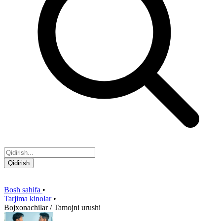
Qidirish
Bosh sahifa
•
Tarjima kinolar
•
Bojxonachilar / Tamojni urushi