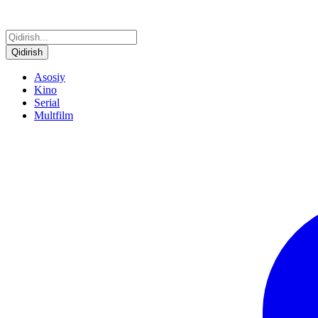
Qidirish
Asosiy
Kino
Serial
Multfilm