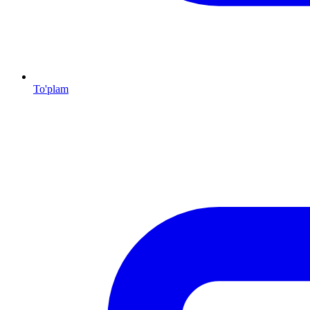
To'plam