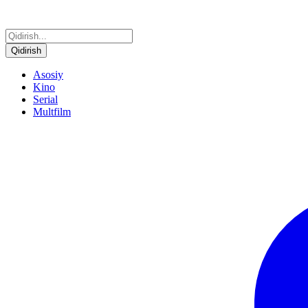
Qidirish
Asosiy
Kino
Serial
Multfilm