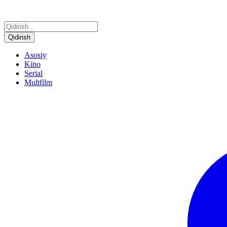
Qidirish
Asosiy
Kino
Serial
Multfilm