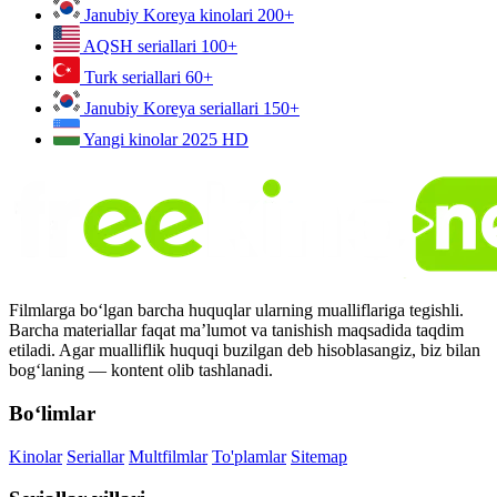
Janubiy Koreya kinolari
200+
AQSH seriallari
100+
Turk seriallari
60+
Janubiy Koreya seriallari
150+
Yangi kinolar 2025
HD
Filmlarga bo‘lgan barcha huquqlar ularning mualliflariga tegishli.
Barcha materiallar faqat ma’lumot va tanishish maqsadida taqdim
etiladi. Agar mualliflik huquqi buzilgan deb hisoblasangiz, biz bilan
bog‘laning — kontent olib tashlanadi.
Bo‘limlar
Kinolar
Seriallar
Multfilmlar
To'plamlar
Sitemap