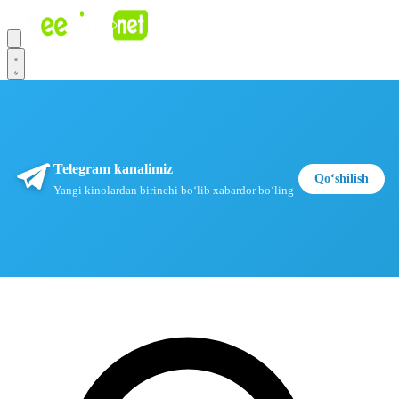
Telegram kanalimiz
Qoʻshilish
Yangi kinolardan birinchi boʻlib xabardor boʻling