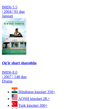
IMDb
5.5
|
2004
|
91 daq
Jangari
Og'ir shart sharoitda
IMDb
8.0
|
2007
|
148 daq
Drama
Hindiston kinolari
350+
AQSH kinolari
2K+
Turk kinolari
300+