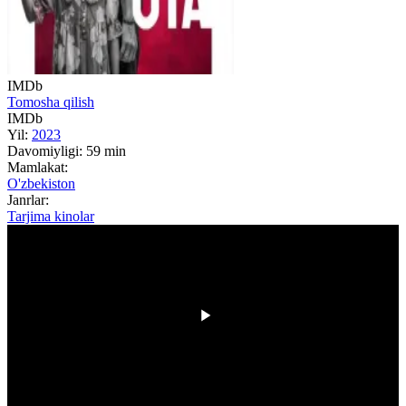
IMDb
Tomosha qilish
IMDb
Yil:
2023
Davomiyligi:
59 min
Mamlakat:
O'zbekiston
Janrlar:
Tarjima kinolar
00:00
/
00:00