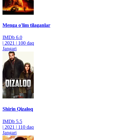
Menga o'lim tilaganlar
IMDb
6.0
|
2021
|
100 daq
Jangari
Shirin Qizaloq
IMDb
5.5
|
2021
|
110 daq
Jangari