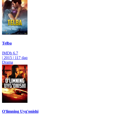
Telba
IMDb
6.7
|
2015
|
117 daq
Drama
O'limning Uyg'onishi