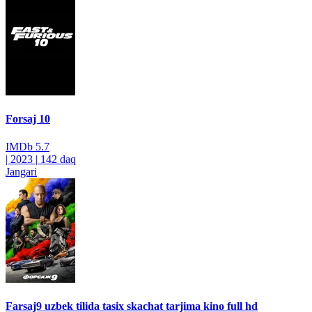
Forsaj 10
IMDb
5.7
|
2023
|
142 daq
Jangari
Farsaj9 uzbek tilida tasix skachat tarjima kino full hd