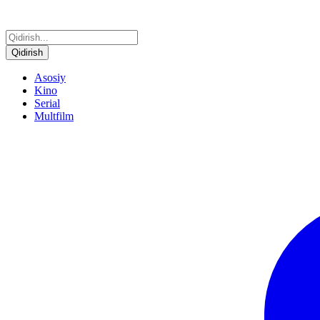
Qidirish
Asosiy
Kino
Serial
Multfilm