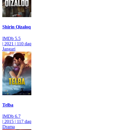
Shirin Qizaloq
IMDb
5.5
|
2021
|
110 daq
Jangari
Telba
IMDb
6.7
|
2015
|
117 daq
Drama