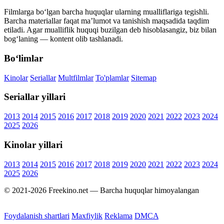
Filmlarga bo‘lgan barcha huquqlar ularning mualliflariga tegishli.
Barcha materiallar faqat ma’lumot va tanishish maqsadida taqdim
etiladi. Agar mualliflik huquqi buzilgan deb hisoblasangiz, biz bilan
bog‘laning — kontent olib tashlanadi.
Bo‘limlar
Kinolar
Seriallar
Multfilmlar
To'plamlar
Sitemap
Seriallar yillari
2013
2014
2015
2016
2017
2018
2019
2020
2021
2022
2023
2024
2025
2026
Kinolar yillari
2013
2014
2015
2016
2017
2018
2019
2020
2021
2022
2023
2024
2025
2026
© 2021-2026 Freekino.net — Barcha huquqlar himoyalangan
Foydalanish shartlari
Maxfiylik
Reklama
DMCA