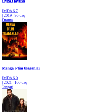
Uyga Qaytish
IMDb
6.7
|
2019
|
96 daq
Drama
Menga o'lim tilaganlar
IMDb
6.0
|
2021
|
100 daq
Jangari