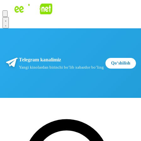
Telegram kanalimiz
Qoʻshilish
Yangi kinolardan birinchi boʻlib xabardor boʻling