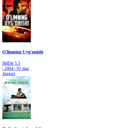
O'limning Uyg'onishi
IMDb
5.5
|
2004
|
91 daq
Jangari