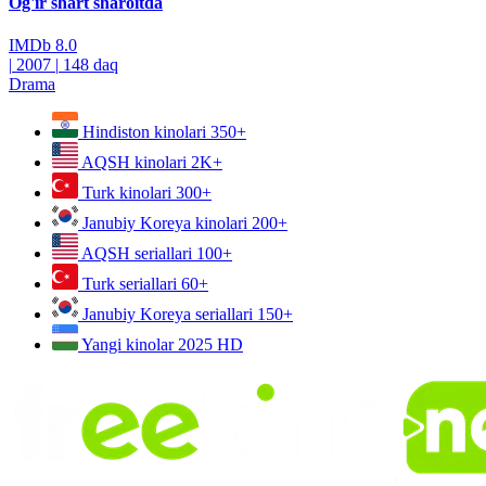
Og'ir shart sharoitda
IMDb
8.0
|
2007
|
148 daq
Drama
Hindiston kinolari
350+
AQSH kinolari
2K+
Turk kinolari
300+
Janubiy Koreya kinolari
200+
AQSH seriallari
100+
Turk seriallari
60+
Janubiy Koreya seriallari
150+
Yangi kinolar 2025
HD