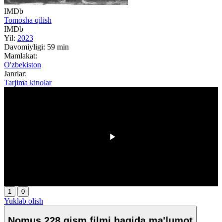
IMDb
Tomosha qilish
IMDb
Yil:
2023
Davomiyligi:
59 min
Mamlakat:
O'zbekiston
Janrlar:
Tarjima kinolar
00:00
/
00:00
1
0
Yuklab olish
Nomus 228 qism filmi haqida ma'lumot