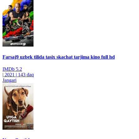
Farsaj9 uzbek tilida tasix skachat tarjima kino full hd
IMDb
5.2
|
2021
|
143 daq
Jangari