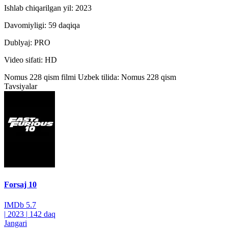
Ishlab chiqarilgan yil: 2023
Davomiyligi: 59 daqiqa
Dublyaj: PRO
Video sifati: HD
Nomus 228 qism filmi Uzbek tilida: Nomus 228 qism
Tavsiyalar
Forsaj 10
IMDb
5.7
|
2023
|
142 daq
Jangari