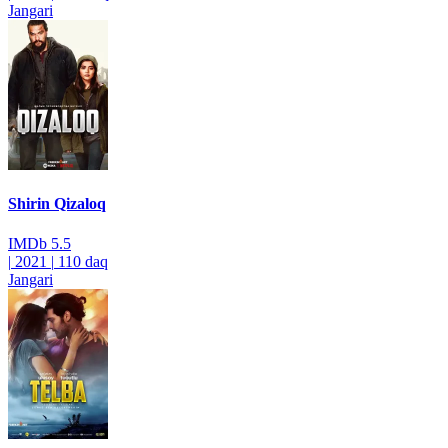
Jangari
Shirin Qizaloq
IMDb
5.5
|
2021
|
110 daq
Jangari