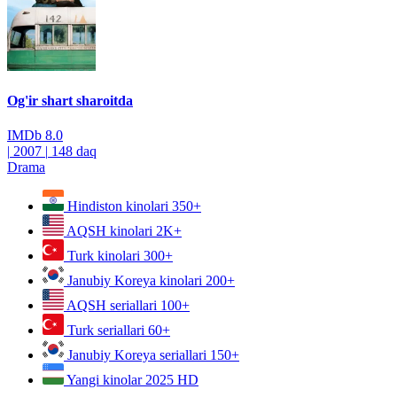
Og'ir shart sharoitda
IMDb
8.0
|
2007
|
148 daq
Drama
Hindiston kinolari
350+
AQSH kinolari
2K+
Turk kinolari
300+
Janubiy Koreya kinolari
200+
AQSH seriallari
100+
Turk seriallari
60+
Janubiy Koreya seriallari
150+
Yangi kinolar 2025
HD