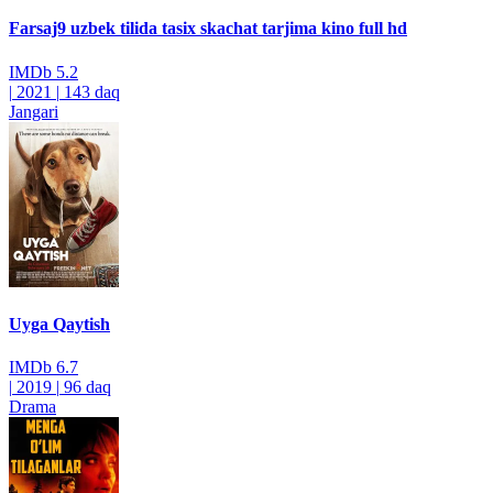
Farsaj9 uzbek tilida tasix skachat tarjima kino full hd
IMDb
5.2
|
2021
|
143 daq
Jangari
Uyga Qaytish
IMDb
6.7
|
2019
|
96 daq
Drama