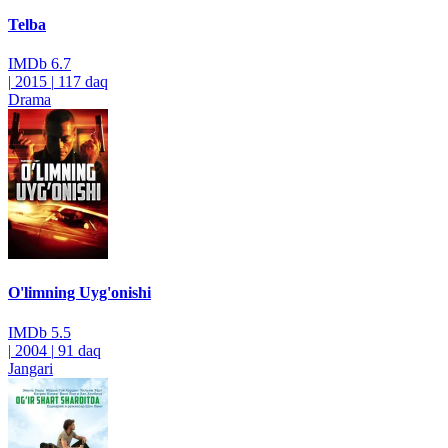
Telba
IMDb
6.7
|
2015
|
117 daq
Drama
O'limning Uyg'onishi
IMDb
5.5
|
2004
|
91 daq
Jangari