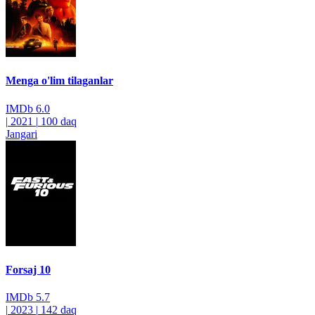
Menga o'lim tilaganlar
IMDb
6.0
|
2021
|
100 daq
Jangari
Forsaj 10
IMDb
5.7
|
2023
|
142 daq