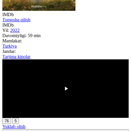
IMDb
Tomosha qilish
IMDb
Yil:
2022
Davomiyligi:
59 min
Mamlakat:
Turkiya
Janrlar:
Tarjima kinolar
00:00
/
00:00
76
5
Yuklab olish