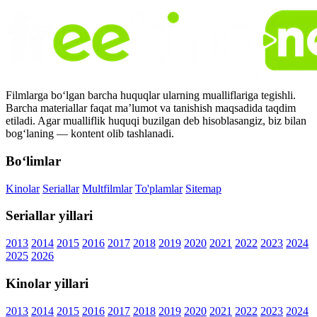
Filmlarga bo‘lgan barcha huquqlar ularning mualliflariga tegishli.
Barcha materiallar faqat ma’lumot va tanishish maqsadida taqdim
etiladi. Agar mualliflik huquqi buzilgan deb hisoblasangiz, biz bilan
bog‘laning — kontent olib tashlanadi.
Bo‘limlar
Kinolar
Seriallar
Multfilmlar
To'plamlar
Sitemap
Seriallar yillari
2013
2014
2015
2016
2017
2018
2019
2020
2021
2022
2023
2024
2025
2026
Kinolar yillari
2013
2014
2015
2016
2017
2018
2019
2020
2021
2022
2023
2024