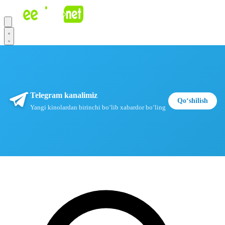
Telegram kanalimiz
Qoʻshilish
Yangi kinolardan birinchi boʻlib xabardor boʻling