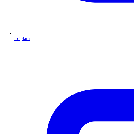
To'plam