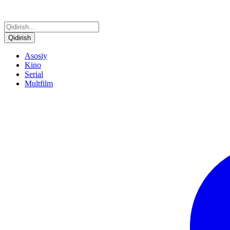
Qidirish
Asosiy
Kino
Serial
Multfilm