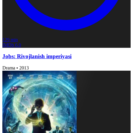
129 min
IMDb
6.0
Jobs: Rivojlanish imperiyasi
Drama
•
2013