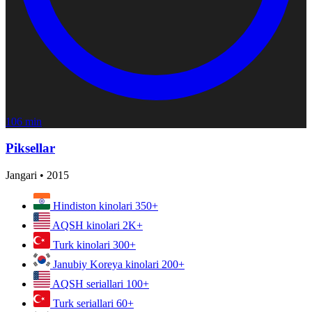
106 min
Piksellar
Jangari
•
2015
Hindiston kinolari
350+
AQSH kinolari
2K+
Turk kinolari
300+
Janubiy Koreya kinolari
200+
AQSH seriallari
100+
Turk seriallari
60+