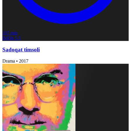
107 min
IMDb
5.5
Sadoqat timsoli
Drama
•
2017