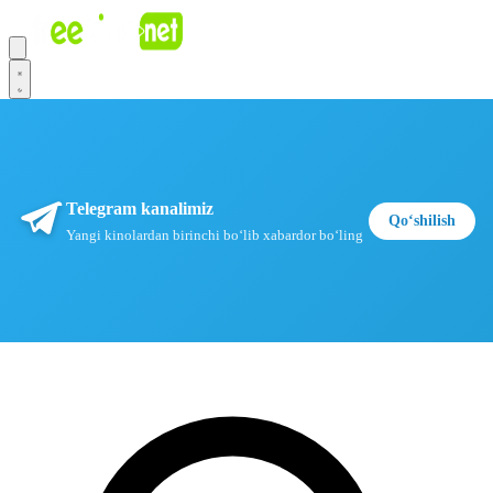
Telegram kanalimiz
Qoʻshilish
Yangi kinolardan birinchi boʻlib xabardor boʻling