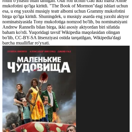
rolini o'ynashi bilan tanilgan. Olaf roli uchun Gad ikki marta Annie
mukofotini qo'lga kiritdi. "The Book of Mormon"dagi ishlari uchun
esa, u eng yaxshi musiqiy teatr albomi uchun Grammy mukofotini
birga qo'lga kiritdi. Shuningdek, u musiqiy asarda eng yaxshi aktyor
nominatsiyasida Tony mukofotiga nomzod bo'lib, bu nominatsiyani
Andrew Rannells bilan birga, ikki asosiy aktyordan biri sifatida
baham ko'rdi. Yuqoridagi tavsif Wikipedia maqolasidan olingan
bo'lib, CC-BY-SA litsenziyasi ostida tarqatilgan, Wikipedia'dagi
barcha mualliflar ro'yxati.