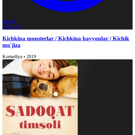
94 min
IMDb
6.3
Kichkina monsterlar / Kichkina hayvonlar / Kichik
mo'jiza
Komediya
•
2019