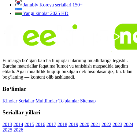
Janubiy Koreya seriallari
150+
Yangi kinolar 2025
HD
Filmlarga bo‘lgan barcha huquqlar ularning mualliflariga tegishli.
Barcha materiallar faqat ma’lumot va tanishish maqsadida taqdim
etiladi. Agar mualliflik huquqi buzilgan deb hisoblasangiz, biz bilan
bog‘laning — kontent olib tashlanadi.
Bo‘limlar
Kinolar
Seriallar
Multfilmlar
To'plamlar
Sitemap
Seriallar yillari
2013
2014
2015
2016
2017
2018
2019
2020
2021
2022
2023
2024
2025
2026