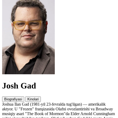
Josh Gad
Biografiyasi
Kinolari
Joshua Ilan Gad (1981-yil 23-fevralda tug'ilgan) — amerikalik
aktyor. U "Frozen" franşizasida Olafni ovozlantirishi va Broadway
musiqiy asari "The Book of Mormon"da Elder Arnold Cunningham