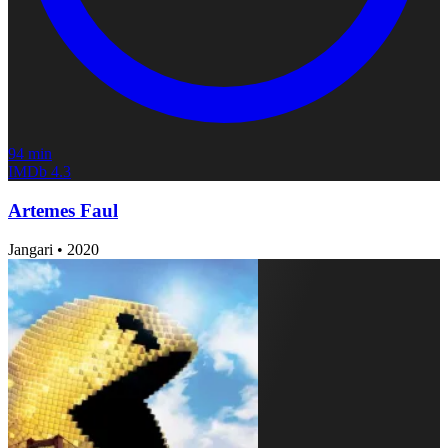
94 min
IMDb
4.3
Artemes Faul
Jangari
•
2020