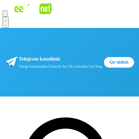
Telegram kanalimiz
Qoʻshilish
Yangi kinolardan birinchi boʻlib xabardor boʻling