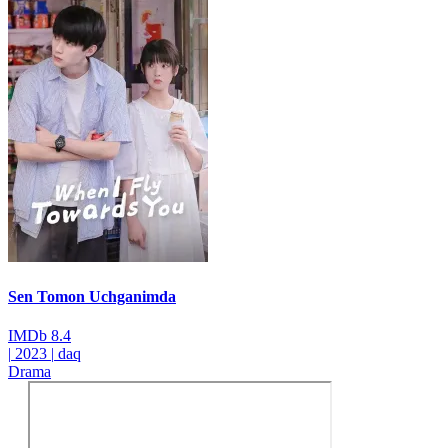
Sen Tomon Uchganimda
IMDb
8.4
|
2023
|
daq
Drama