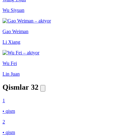
Wu Siyuan
Gao Weiman
Li Xiang
Wu Fei
Lin Juan
Qismlar
32
1
• qism
2
• qism