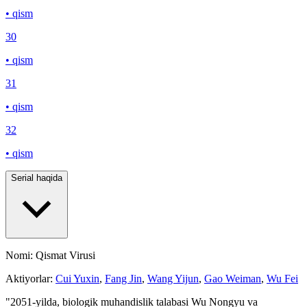
• qism
30
• qism
31
• qism
32
• qism
Serial haqida
Nomi: Qismat Virusi
Aktiyorlar:
Cui Yuxin
,
Fang Jin
,
Wang Yijun
,
Gao Weiman
,
Wu Fei
"2051-yilda, biologik muhandislik talabasi Wu Nongyu va