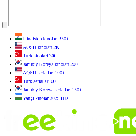
Hindiston kinolari
350+
AQSH kinolari
2K+
Turk kinolari
300+
Janubiy Koreya kinolari
200+
AQSH seriallari
100+
Turk seriallari
60+
Janubiy Koreya seriallari
150+
Yangi kinolar 2025
HD