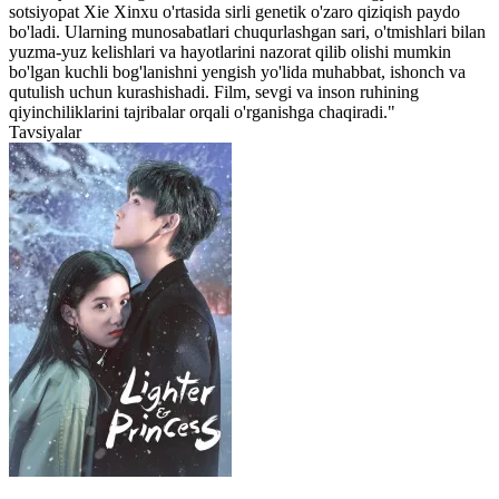
sotsiyopat Xie Xinxu o'rtasida sirli genetik o'zaro qiziqish paydo
bo'ladi. Ularning munosabatlari chuqurlashgan sari, o'tmishlari bilan
yuzma-yuz kelishlari va hayotlarini nazorat qilib olishi mumkin
bo'lgan kuchli bog'lanishni yengish yo'lida muhabbat, ishonch va
qutulish uchun kurashishadi. Film, sevgi va inson ruhining
qiyinchiliklarini tajribalar orqali o'rganishga chaqiradi."
Tavsiyalar