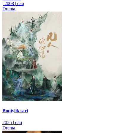
|
2008
|
daq
Drama
Boqiylik sari
2025
|
daq
Drama