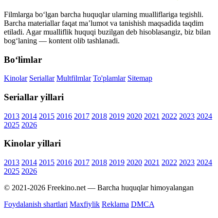
Filmlarga bo‘lgan barcha huquqlar ularning mualliflariga tegishli.
Barcha materiallar faqat ma’lumot va tanishish maqsadida taqdim
etiladi. Agar mualliflik huquqi buzilgan deb hisoblasangiz, biz bilan
bog‘laning — kontent olib tashlanadi.
Bo‘limlar
Kinolar
Seriallar
Multfilmlar
To'plamlar
Sitemap
Seriallar yillari
2013
2014
2015
2016
2017
2018
2019
2020
2021
2022
2023
2024
2025
2026
Kinolar yillari
2013
2014
2015
2016
2017
2018
2019
2020
2021
2022
2023
2024
2025
2026
© 2021-2026 Freekino.net — Barcha huquqlar himoyalangan
Foydalanish shartlari
Maxfiylik
Reklama
DMCA