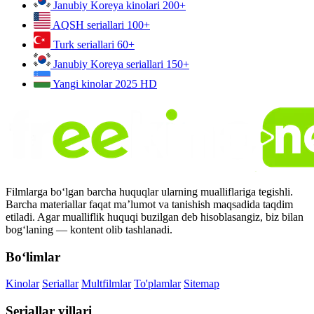
Janubiy Koreya kinolari
200+
AQSH seriallari
100+
Turk seriallari
60+
Janubiy Koreya seriallari
150+
Yangi kinolar 2025
HD
Filmlarga bo‘lgan barcha huquqlar ularning mualliflariga tegishli.
Barcha materiallar faqat ma’lumot va tanishish maqsadida taqdim
etiladi. Agar mualliflik huquqi buzilgan deb hisoblasangiz, biz bilan
bog‘laning — kontent olib tashlanadi.
Bo‘limlar
Kinolar
Seriallar
Multfilmlar
To'plamlar
Sitemap
Seriallar yillari