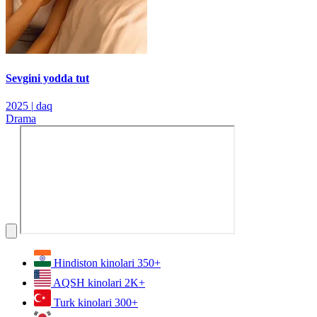
Sevgini yodda tut
2025
|
daq
Drama
Hindiston kinolari
350+
AQSH kinolari
2K+
Turk kinolari
300+