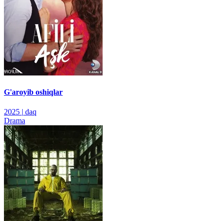
G'aroyib oshiqlar
2025
|
daq
Drama