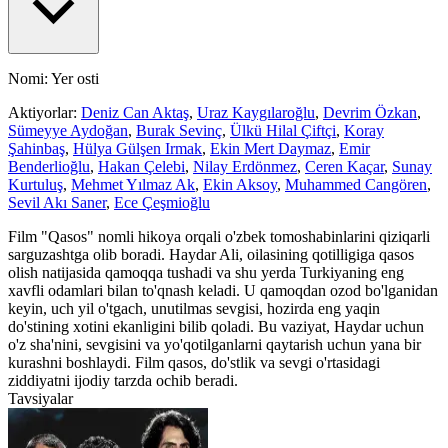
Nomi: Yer osti
Aktiyorlar:
Deniz Can Aktaş
,
Uraz Kaygılaroğlu
,
Devrim Özkan
,
Sümeyye Aydoğan
,
Burak Sevinç
,
Ülkü Hilal Çiftçi
,
Koray
Şahinbaş
,
Hülya Gülşen Irmak
,
Ekin Mert Daymaz
,
Emir
Benderlioğlu
,
Hakan Çelebi
,
Nilay Erdönmez
,
Ceren Kaçar
,
Sunay
Kurtuluş
,
Mehmet Yılmaz Ak
,
Ekin Aksoy
,
Muhammed Cangören
,
Sevil Akı Saner
,
Ece Çeşmioğlu
Film "Qasos" nomli hikoya orqali o'zbek tomoshabinlarini qiziqarli
sarguzashtga olib boradi. Haydar Ali, oilasining qotilligiga qasos
olish natijasida qamoqqa tushadi va shu yerda Turkiyaning eng
xavfli odamlari bilan to'qnash keladi. U qamoqdan ozod bo'lganidan
keyin, uch yil o'tgach, unutilmas sevgisi, hozirda eng yaqin
do'stining xotini ekanligini bilib qoladi. Bu vaziyat, Haydar uchun
o'z sha'nini, sevgisini va yo'qotilganlarni qaytarish uchun yana bir
kurashni boshlaydi. Film qasos, do'stlik va sevgi o'rtasidagi
ziddiyatni ijodiy tarzda ochib beradi.
Tavsiyalar