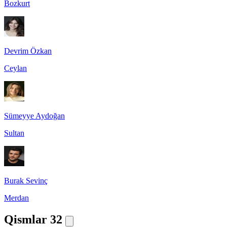
Bozkurt
Devrim Özkan
Ceylan
Sümeyye Aydoğan
Sultan
Burak Sevinç
Merdan
Qismlar
32