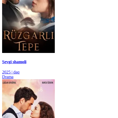
Sevgi shamoli
2025
|
daq
Drama