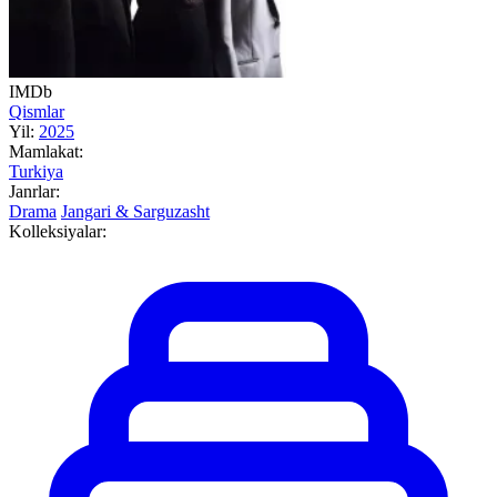
IMDb
Qismlar
Yil:
2025
Mamlakat:
Turkiya
Janrlar:
Drama
Jangari & Sarguzasht
Kolleksiyalar: