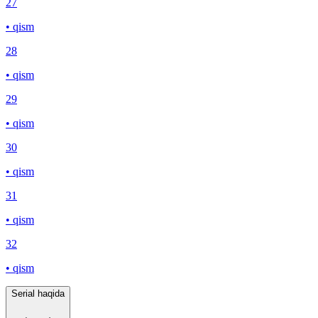
27
• qism
28
• qism
29
• qism
30
• qism
31
• qism
32
• qism
Serial haqida