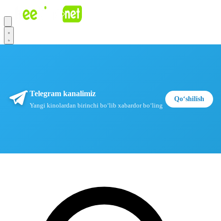
Telegram kanalimiz
Qoʻshilish
Yangi kinolardan birinchi boʻlib xabardor boʻling