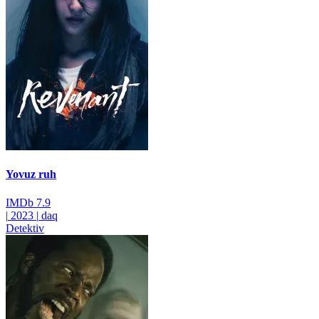
Yovuz ruh
IMDb
7.9
|
2023
|
daq
Detektiv