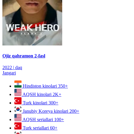
Ojiz qahramon 2-fasl
2022
|
daq
Jangari
Hindiston kinolari
350+
AQSH kinolari
2K+
Turk kinolari
300+
Janubiy Koreya kinolari
200+
AQSH seriallari
100+
Turk seriallari
60+