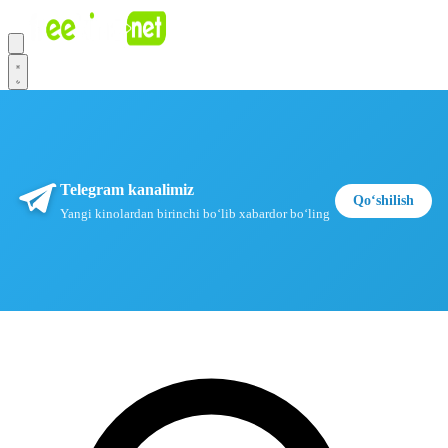
Telegram kanalimiz
Qoʻshilish
Yangi kinolardan birinchi boʻlib xabardor boʻling