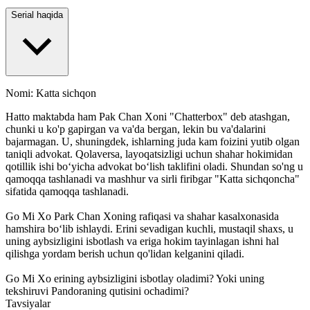
Serial haqida
Nomi: Katta sichqon
Hatto maktabda ham Pak Chan Xoni "Chatterbox" deb atashgan,
chunki u ko'p gapirgan va va'da bergan, lekin bu va'dalarini
bajarmagan. U, shuningdek, ishlarning juda kam foizini yutib olgan
taniqli advokat. Qolaversa, layoqatsizligi uchun shahar hokimidan
qotillik ishi bo‘yicha advokat bo‘lish taklifini oladi. Shundan so'ng u
qamoqqa tashlanadi va mashhur va sirli firibgar "Katta sichqoncha"
sifatida qamoqqa tashlanadi.
Go Mi Xo Park Chan Xoning rafiqasi va shahar kasalxonasida
hamshira bo‘lib ishlaydi. Erini sevadigan kuchli, mustaqil shaxs, u
uning aybsizligini isbotlash va eriga hokim tayinlagan ishni hal
qilishga yordam berish uchun qo'lidan kelganini qiladi.
Go Mi Xo erining aybsizligini isbotlay oladimi? Yoki uning
tekshiruvi Pandoraning qutisini ochadimi?
Tavsiyalar