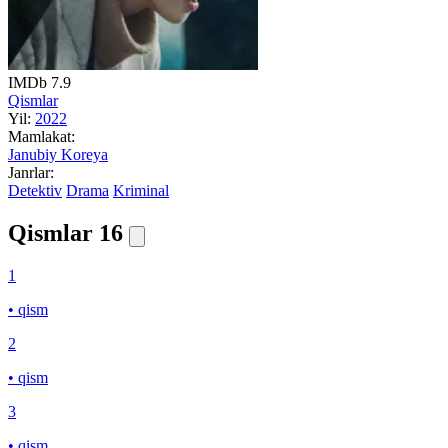
IMDb
7.9
Qismlar
Yil:
2022
Mamlakat:
Janubiy Koreya
Janrlar:
Detektiv
Drama
Kriminal
Qismlar
16
1
• qism
2
• qism
3
• qism