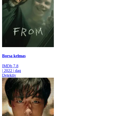
Borsa kelmas
IMDb
7.8
|
2022
|
daq
Detektiv