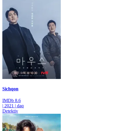
Sichqon
IMDb
8.6
|
2021
|
daq
Detektiv