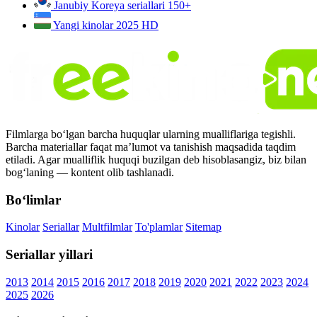
Janubiy Koreya seriallari
150+
Yangi kinolar 2025
HD
Filmlarga bo‘lgan barcha huquqlar ularning mualliflariga tegishli.
Barcha materiallar faqat ma’lumot va tanishish maqsadida taqdim
etiladi. Agar mualliflik huquqi buzilgan deb hisoblasangiz, biz bilan
bog‘laning — kontent olib tashlanadi.
Bo‘limlar
Kinolar
Seriallar
Multfilmlar
To'plamlar
Sitemap
Seriallar yillari
2013
2014
2015
2016
2017
2018
2019
2020
2021
2022
2023
2024
2025
2026