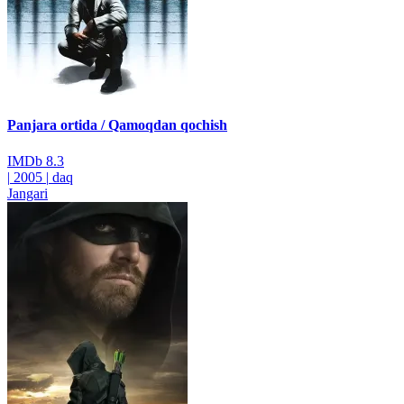
Panjara ortida / Qamoqdan qochish
IMDb
8.3
|
2005
|
daq
Jangari