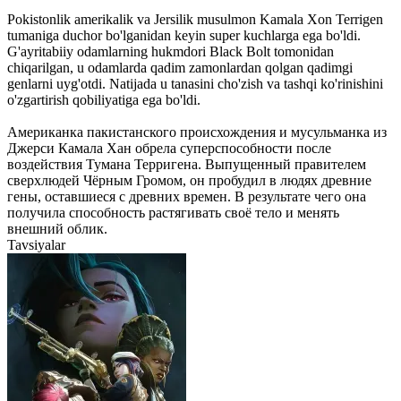
Pokistonlik amerikalik va Jersilik musulmon Kamala Xon Terrigen
tumaniga duchor bo'lganidan keyin super kuchlarga ega bo'ldi.
G'ayritabiiy odamlarning hukmdori Black Bolt tomonidan
chiqarilgan, u odamlarda qadim zamonlardan qolgan qadimgi
genlarni uyg'otdi. Natijada u tanasini cho'zish va tashqi ko'rinishini
o'zgartirish qobiliyatiga ega bo'ldi.
Американка пакистанского происхождения и мусульманка из
Джерси Камала Хан обрела суперспособности после
воздействия Тумана Терригена. Выпущенный правителем
сверхлюдей Чёрным Громом, он пробудил в людях древние
гены, оставшиеся с древних времен. В результате чего она
получила способность растягивать своё тело и менять
внешний облик.
Tavsiyalar