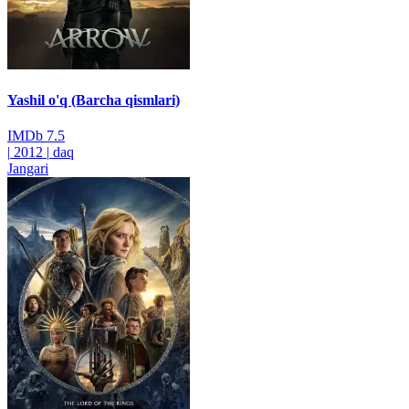
Yashil o'q (Barcha qismlari)
IMDb
7.5
|
2012
|
daq
Jangari