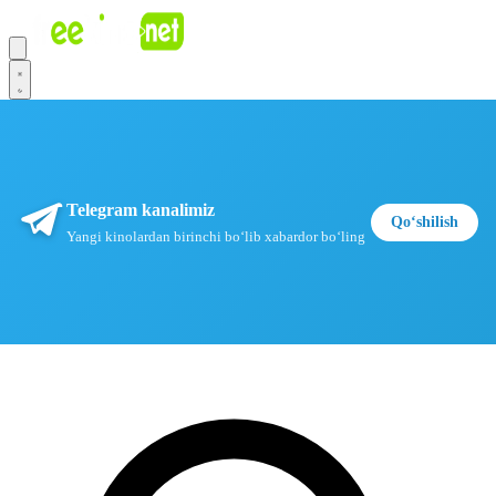
Telegram kanalimiz
Qoʻshilish
Yangi kinolardan birinchi boʻlib xabardor boʻling