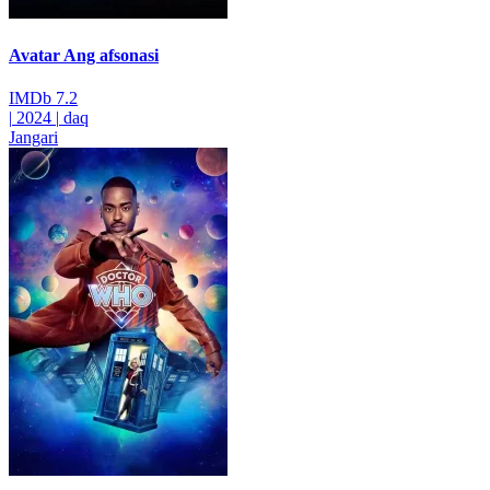
Avatar Ang afsonasi
IMDb
7.2
|
2024
|
daq
Jangari