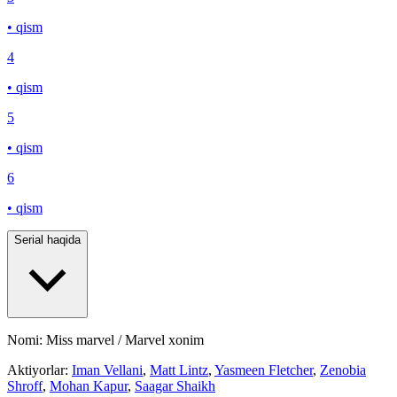
• qism
4
• qism
5
• qism
6
• qism
Serial haqida
Nomi: Miss marvel / Marvel xonim
Aktiyorlar:
Iman Vellani
,
Matt Lintz
,
Yasmeen Fletcher
,
Zenobia
Shroff
,
Mohan Kapur
,
Saagar Shaikh