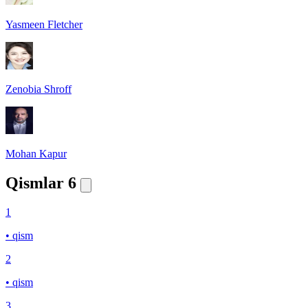
Yasmeen Fletcher
Zenobia Shroff
Mohan Kapur
Qismlar
6
1
• qism
2
• qism
3