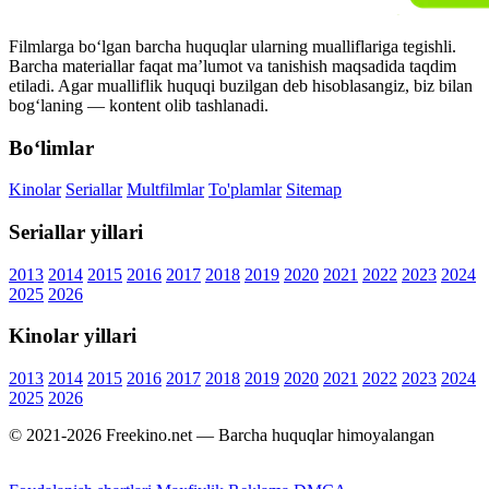
Filmlarga bo‘lgan barcha huquqlar ularning mualliflariga tegishli.
Barcha materiallar faqat ma’lumot va tanishish maqsadida taqdim
etiladi. Agar mualliflik huquqi buzilgan deb hisoblasangiz, biz bilan
bog‘laning — kontent olib tashlanadi.
Bo‘limlar
Kinolar
Seriallar
Multfilmlar
To'plamlar
Sitemap
Seriallar yillari
2013
2014
2015
2016
2017
2018
2019
2020
2021
2022
2023
2024
2025
2026
Kinolar yillari
2013
2014
2015
2016
2017
2018
2019
2020
2021
2022
2023
2024
2025
2026
© 2021-2026 Freekino.net — Barcha huquqlar himoyalangan