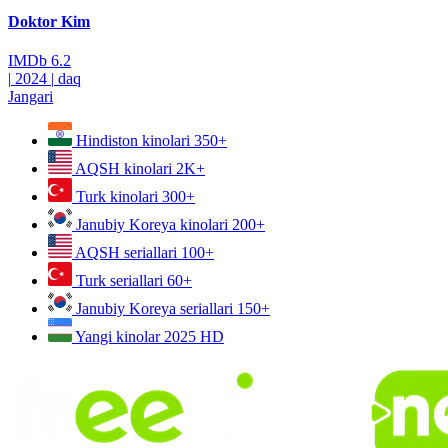
Doktor Kim
IMDb
6.2
|
2024
|
daq
Jangari
Hindiston kinolari
350+
AQSH kinolari
2K+
Turk kinolari
300+
Janubiy Koreya kinolari
200+
AQSH seriallari
100+
Turk seriallari
60+
Janubiy Koreya seriallari
150+
Yangi kinolar 2025
HD