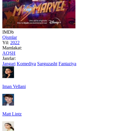
IMDb
Qismlar
Yil:
2022
Mamlakat:
AQSH
Janrlar:
Jangari
Komediya
Sarguzasht
Fantaziya
Iman Vellani
Matt Lintz