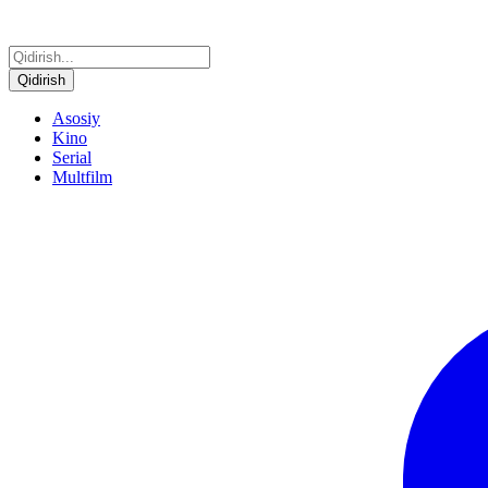
Qidirish
Asosiy
Kino
Serial
Multfilm