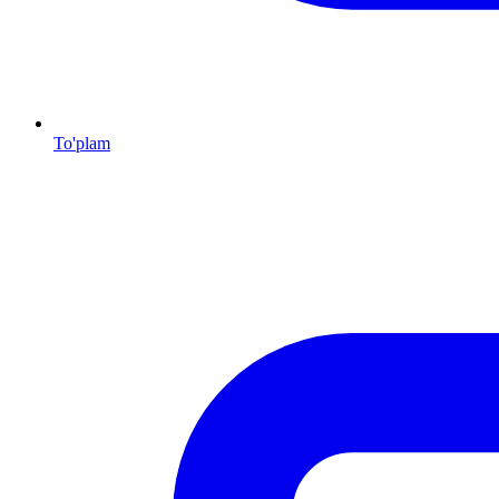
To'plam