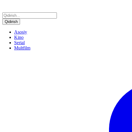
Qidirish
Asosiy
Kino
Serial
Multfilm