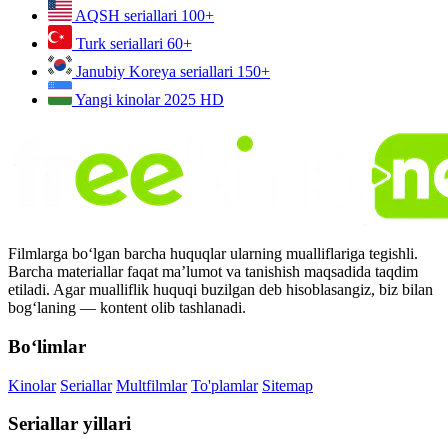
AQSH seriallari
100+
Turk seriallari
60+
Janubiy Koreya seriallari
150+
Yangi kinolar 2025
HD
Filmlarga bo‘lgan barcha huquqlar ularning mualliflariga tegishli.
Barcha materiallar faqat ma’lumot va tanishish maqsadida taqdim
etiladi. Agar mualliflik huquqi buzilgan deb hisoblasangiz, biz bilan
bog‘laning — kontent olib tashlanadi.
Bo‘limlar
Kinolar
Seriallar
Multfilmlar
To'plamlar
Sitemap
Seriallar yillari