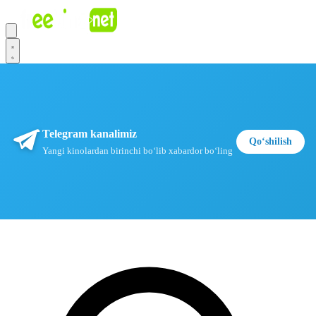
Telegram kanalimiz
Qoʻshilish
Yangi kinolardan birinchi boʻlib xabardor boʻling