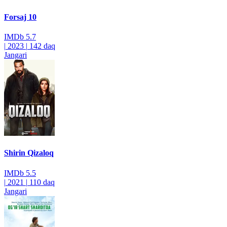
Forsaj 10
IMDb
5.7
|
2023
|
142 daq
Jangari
Shirin Qizaloq
IMDb
5.5
|
2021
|
110 daq
Jangari