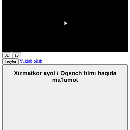
00:00
/
00:00
81
13
Yuklab olish
Treyler
Xizmatkor ayol / Oqsoch filmi haqida
ma'lumot