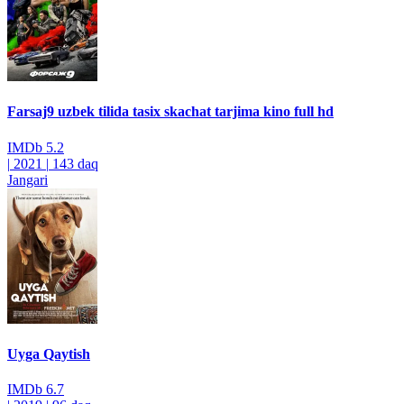
Farsaj9 uzbek tilida tasix skachat tarjima kino full hd
IMDb
5.2
|
2021
|
143 daq
Jangari
Uyga Qaytish
IMDb
6.7