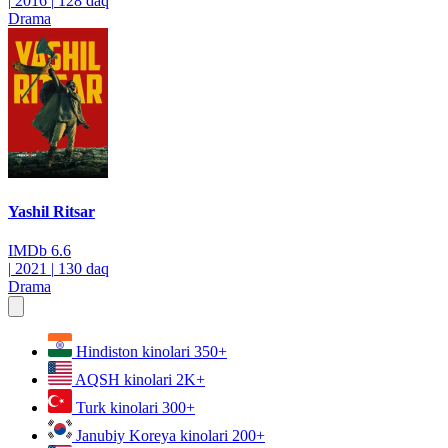
|
2016
|
128 daq
Drama
Yashil Ritsar
IMDb
6.6
|
2021
|
130 daq
Drama
Hindiston kinolari
350+
AQSH kinolari
2K+
Turk kinolari
300+
Janubiy Koreya kinolari
200+