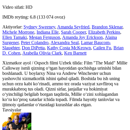
Video sifati: HD
IMDb reyting: 6.8 (133 074 ovoz)
Aktiyorlar:
Sydney Sweeney
,
Amanda Seyfried
,
Brandon Sklenar
,
Michele Morrone
,
Indiana Elle
,
Sarah Cooper
,
Elizabeth Perkins
,
Ellen Tamaki
,
Megan Ferguson
,
Amanda Joy Erickson
,
Alaina
Surgener
,
Peter Colandro
,
Alexandra Seal
,
Lamar Baucom-
Slaughter
,
Don DiPetta
,
Kathy Costa McKeown
,
Cailen Fu
,
Brian
D. Cohen
,
Arabella Olivia Clark
,
Ken Barnett
Xizmatkor ayol / Oqsoch filmi Uzbek tilida: Film "The Maid" Millie
Calloway ismli qizning o‘tgan hayotidan qochishga urinishi bilan
boshlanadi. U boylarxy Nina va Andrew Winchester uchun
yashovchi xizmatkorlik ishini qabul qiladi. Boshida bu ish uning
uchun orzu kabi ko‘rinadi, ammo tez orada vaziyat xavfliroq va
murakkabroq tus oladi. Qizni sirlar, janjallar va hokimiyat
o‘yinchiligi belgilab borgan taqdirda, Millie o‘zini xohlagandan
ko‘ra ko‘proq xatarlar ichida topadi. Filmda hayotiy tanlovlar va
ijtimoiy qatlamlar o‘rtasidagi kurashlar aks etgan.
Tavsiyalar