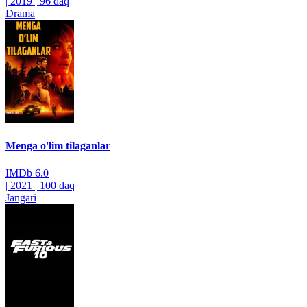
|
2019
|
96 daq
Drama
Menga o'lim tilaganlar
IMDb
6.0
|
2021
|
100 daq
Jangari