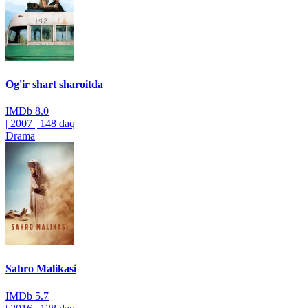
Og'ir shart sharoitda
IMDb
8.0
|
2007
|
148 daq
Drama
Sahro Malikasi
IMDb
5.7