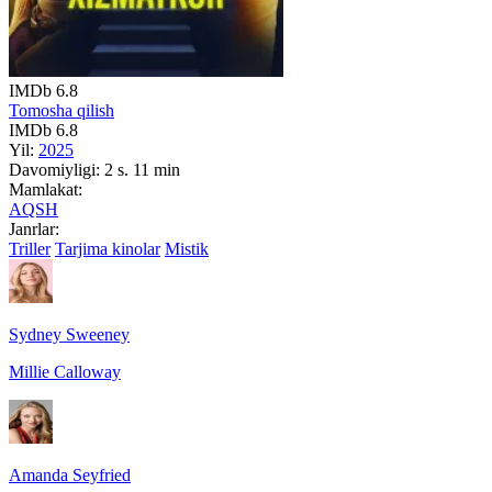
IMDb
6.8
Tomosha qilish
IMDb
6.8
Yil:
2025
Davomiyligi:
2 s. 11 min
Mamlakat:
AQSH
Janrlar:
Triller
Tarjima kinolar
Mistik
Sydney Sweeney
Millie Calloway
Amanda Seyfried