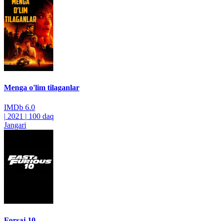
Menga o'lim tilaganlar
IMDb
6.0
|
2021
|
100 daq
Jangari
Forsaj 10