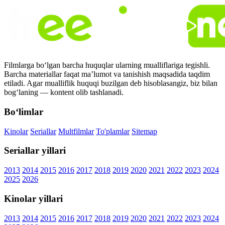
Filmlarga bo‘lgan barcha huquqlar ularning mualliflariga tegishli.
Barcha materiallar faqat ma’lumot va tanishish maqsadida taqdim
etiladi. Agar mualliflik huquqi buzilgan deb hisoblasangiz, biz bilan
bog‘laning — kontent olib tashlanadi.
Bo‘limlar
Kinolar
Seriallar
Multfilmlar
To'plamlar
Sitemap
Seriallar yillari
2013
2014
2015
2016
2017
2018
2019
2020
2021
2022
2023
2024
2025
2026
Kinolar yillari
2013
2014
2015
2016
2017
2018
2019
2020
2021
2022
2023
2024