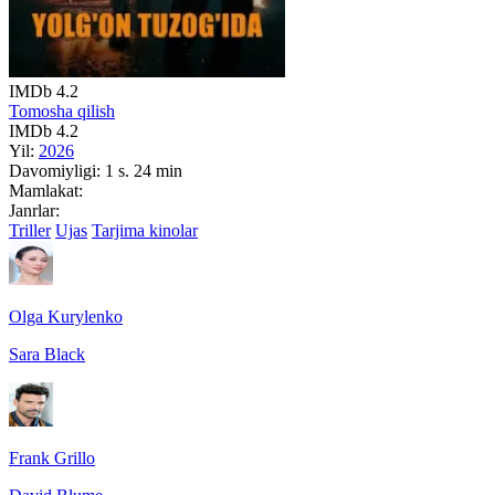
IMDb
4.2
Tomosha qilish
IMDb
4.2
Yil:
2026
Davomiyligi:
1 s. 24 min
Mamlakat:
Janrlar:
Triller
Ujas
Tarjima kinolar
Olga Kurylenko
Sara Black
Frank Grillo