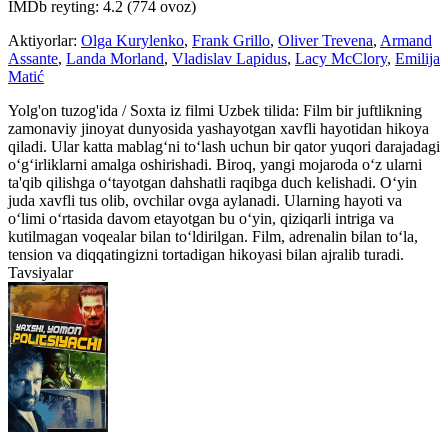
IMDb reyting: 4.2 (774 ovoz)
Aktiyorlar:
Olga Kurylenko
,
Frank Grillo
,
Oliver Trevena
,
Armand
Assante
,
Landa Morland
,
Vladislav Lapidus
,
Lacy McClory
,
Emilija
Matić
Yolg'on tuzog'ida / Soxta iz filmi Uzbek tilida: Film bir juftlikning
zamonaviy jinoyat dunyosida yashayotgan xavfli hayotidan hikoya
qiladi. Ular katta mablag‘ni to‘lash uchun bir qator yuqori darajadagi
o‘g‘irliklarni amalga oshirishadi. Biroq, yangi mojaroda o‘z ularni
ta'qib qilishga o‘tayotgan dahshatli raqibga duch kelishadi. O‘yin
juda xavfli tus olib, ovchilar ovga aylanadi. Ularning hayoti va
o‘limi o‘rtasida davom etayotgan bu o‘yin, qiziqarli intriga va
kutilmagan voqealar bilan to‘ldirilgan. Film, adrenalin bilan to‘la,
tension va diqqatingizni tortadigan hikoyasi bilan ajralib turadi.
Tavsiyalar