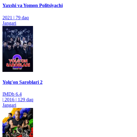
Yaxshi va Yomon Politsiyachi
2021
|
79 daq
Jangari
Yolg'on Saroblari 2
IMDb
6.4
|
2016
|
129 daq
Jangari