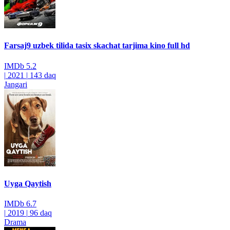
Farsaj9 uzbek tilida tasix skachat tarjima kino full hd
IMDb
5.2
|
2021
|
143 daq
Jangari
Uyga Qaytish
IMDb
6.7
|
2019
|
96 daq
Drama