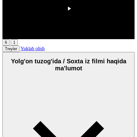
00:00
/
00:00
6
1
Yuklab olish
Treyler
Yolg'on tuzog'ida / Soxta iz filmi haqida
ma'lumot