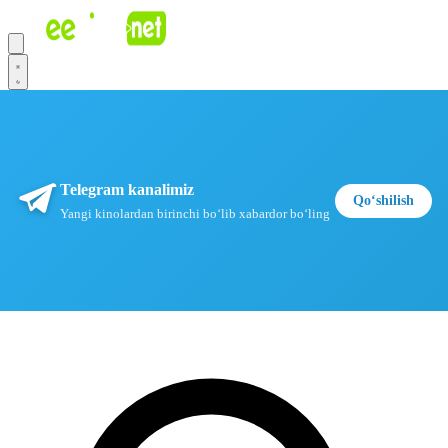
Telegram kanalimiz
Qoʻshilish
Yangi kinolardan birinchi boʻlib xabardor boʻling