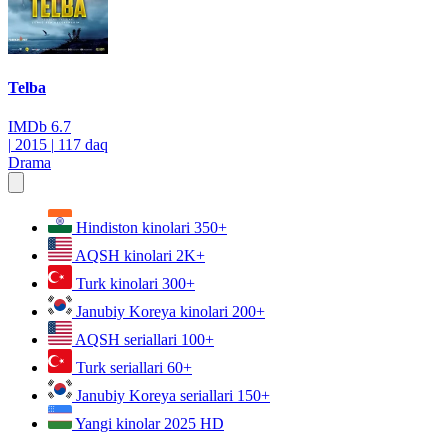
Telba
IMDb
6.7
|
2015
|
117 daq
Drama
Hindiston kinolari
350+
AQSH kinolari
2K+
Turk kinolari
300+
Janubiy Koreya kinolari
200+
AQSH seriallari
100+
Turk seriallari
60+
Janubiy Koreya seriallari
150+
Yangi kinolar 2025
HD