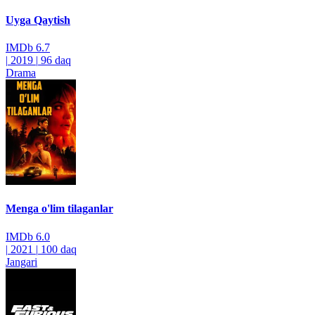
Uyga Qaytish
IMDb
6.7
|
2019
|
96 daq
Drama
Menga o'lim tilaganlar
IMDb
6.0
|
2021
|
100 daq
Jangari