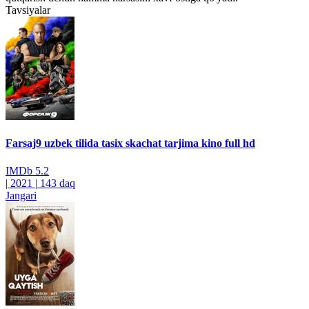
Tavsiyalar
Farsaj9 uzbek tilida tasix skachat tarjima kino full hd
IMDb
5.2
|
2021
|
143 daq
Jangari