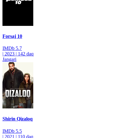
Forsaj 10
IMDb
5.7
|
2023
|
142 daq
Jangari
Shirin Qizaloq
IMDb
5.5
|
2021
|
110 daq