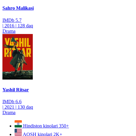
Sahro Malikasi
IMDb
5.7
|
2016
|
128 daq
Drama
Yashil Ritsar
IMDb
6.6
|
2021
|
130 daq
Drama
Hindiston kinolari
350+
AQSH kinolari
2K+