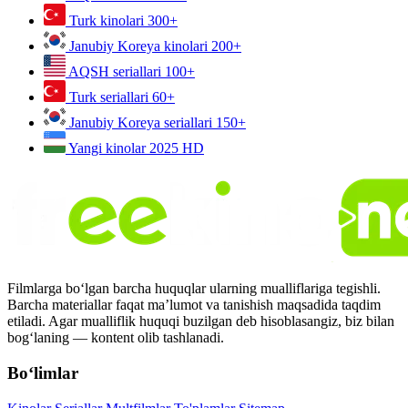
Turk kinolari
300+
Janubiy Koreya kinolari
200+
AQSH seriallari
100+
Turk seriallari
60+
Janubiy Koreya seriallari
150+
Yangi kinolar 2025
HD
Filmlarga bo‘lgan barcha huquqlar ularning mualliflariga tegishli.
Barcha materiallar faqat ma’lumot va tanishish maqsadida taqdim
etiladi. Agar mualliflik huquqi buzilgan deb hisoblasangiz, biz bilan
bog‘laning — kontent olib tashlanadi.
Bo‘limlar