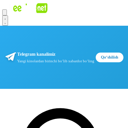
Telegram kanalimiz
Qoʻshilish
Yangi kinolardan birinchi boʻlib xabardor boʻling