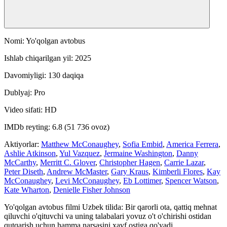
Nomi: Yo'qolgan avtobus
Ishlab chiqarilgan yil: 2025
Davomiyligi: 130 daqiqa
Dublyaj: Pro
Video sifati: HD
IMDb reyting: 6.8 (51 736 ovoz)
Aktiyorlar:
Matthew McConaughey
,
Sofia Embid
,
America Ferrera
,
Ashlie Atkinson
,
Yul Vazquez
,
Jermaine Washington
,
Danny
McCarthy
,
Merritt C. Glover
,
Christopher Hagen
,
Carrie Lazar
,
Peter Diseth
,
Andrew McMaster
,
Gary Kraus
,
Kimberli Flores
,
Kay
McConaughey
,
Levi McConaughey
,
Eb Lottimer
,
Spencer Watson
,
Kate Wharton
,
Denielle Fisher Johnson
Yo'qolgan avtobus filmi Uzbek tilida: Bir qarorli ota, qattiq mehnat
qiluvchi o'qituvchi va uning talabalari yovuz o't o'chirishi ostidan
qutqarish uchun hamma narsasini xavf ostiga qo'yadi.