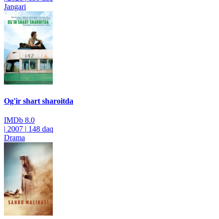
Jangari
Og'ir shart sharoitda
IMDb
8.0
|
2007
|
148 daq
Drama