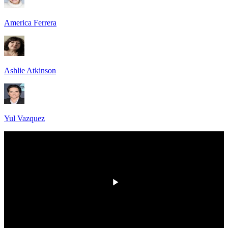
America Ferrera
Ashlie Atkinson
Yul Vazquez
HD
00:00
/
00:00