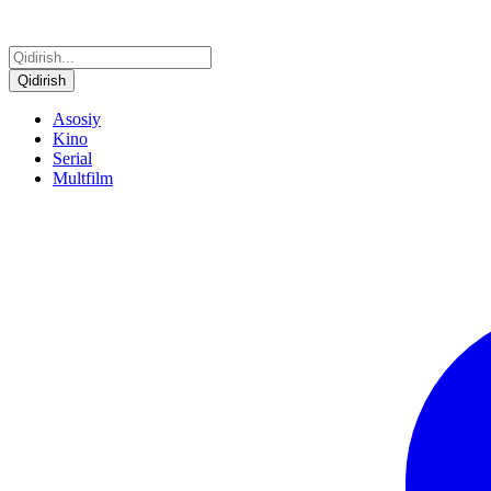
Qidirish
Asosiy
Kino
Serial
Multfilm