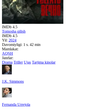
IMDb
4.5
Tomosha qilish
IMDb
4.5
Yil:
2024
Davomiyligi:
1 s. 42 min
Mamlakat:
AQSH
Janrlar:
Drama
Triller
Ujas
Tarjima kinolar
J.K. Simmons
Fernanda Urrejola