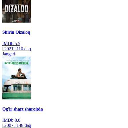
Shirin Qizaloq
IMDb
5.5
|
2021
|
110 daq
Jangari
Og'ir shart sharoitda
IMDb
8.0
|
2007
|
148 daq