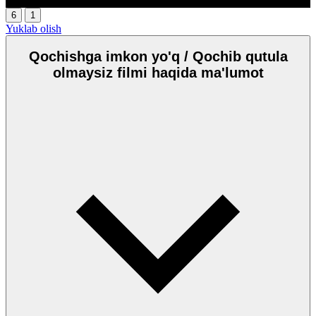
6
1
Yuklab olish
Qochishga imkon yo'q / Qochib qutula
olmaysiz filmi haqida ma'lumot