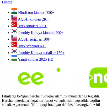
Drama
Hindiston kinolari
350+
AQSH kinolari
2K+
Turk kinolari
300+
Janubiy Koreya kinolari
200+
AQSH seriallari
100+
Turk seriallari
60+
Janubiy Koreya seriallari
150+
Yangi kinolar 2025
HD
Filmlarga bo‘lgan barcha huquqlar ularning mualliflariga tegishli.
Barcha materiallar faqat ma’lumot va tanishish maqsadida taqdim
etiladi. Agar mualliflik huquqi buzilgan deb hisoblasangiz, biz bilan