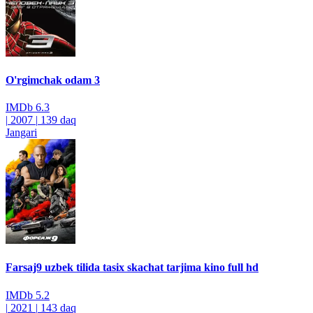
O'rgimchak odam 3
IMDb
6.3
|
2007
|
139 daq
Jangari
Farsaj9 uzbek tilida tasix skachat tarjima kino full hd
IMDb
5.2
|
2021
|
143 daq