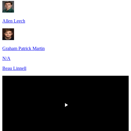
Allen Leech
Graham Patrick Martin
N/A
Beau Linnell
HD
00:00
/
00:00