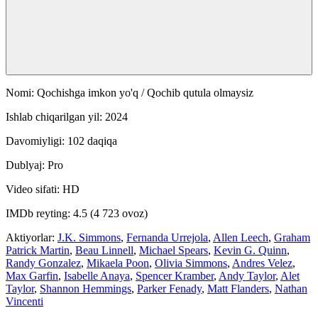
Nomi: Qochishga imkon yo'q / Qochib qutula olmaysiz
Ishlab chiqarilgan yil: 2024
Davomiyligi: 102 daqiqa
Dublyaj: Pro
Video sifati: HD
IMDb reyting: 4.5 (4 723 ovoz)
Aktiyorlar:
J.K. Simmons
,
Fernanda Urrejola
,
Allen Leech
,
Graham
Patrick Martin
,
Beau Linnell
,
Michael Spears
,
Kevin G. Quinn
,
Randy Gonzalez
,
Mikaela Poon
,
Olivia Simmons
,
Andres Velez
,
Max Garfin
,
Isabelle Anaya
,
Spencer Kramber
,
Andy Taylor
,
Alet
Taylor
,
Shannon Hemmings
,
Parker Fenady
,
Matt Flanders
,
Nathan
Vincenti