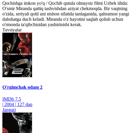
Qochishga imkon yo'q / Qochib qutula olmaysiz filmi Uzbek tilida:
O'smir Miranda qattiq tashvishdan aziyat chekmoqda. Bir vaqtning
o'zida, seriyali qotil uni nishon sifatida tanlaganida, qahramon yangi
dahshatga duch keladi. Miranda o'z hayotini saqlab qolish uchun
o'rmonda ta'qibchisidan yashirinishi kerak.
Tavsiyalar
O'rgimchak odam 2
IMDb
7.5
|
2004
|
127 daq
Jangari