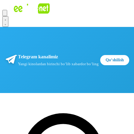
Telegram kanalimiz
Qoʻshilish
Yangi kinolardan birinchi boʻlib xabardor boʻling