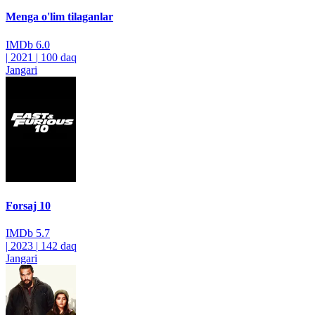
Menga o'lim tilaganlar
IMDb
6.0
|
2021
|
100 daq
Jangari
Forsaj 10
IMDb
5.7
|
2023
|
142 daq
Jangari