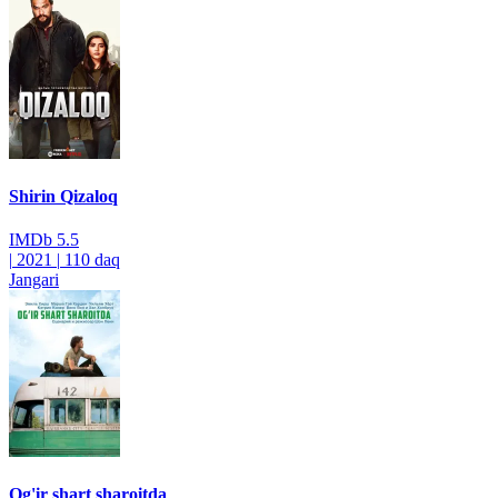
Shirin Qizaloq
IMDb
5.5
|
2021
|
110 daq
Jangari
Og'ir shart sharoitda