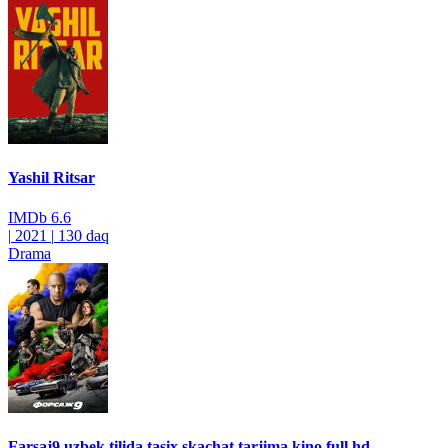
Yashil Ritsar
IMDb
6.6
|
2021
|
130 daq
Drama
Farsaj9 uzbek tilida tasix skachat tarjima kino full hd