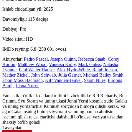
Ishlab chiqarilgan yil: 2025
Davomiyligi: 115 daqiqa
Dublyaj: Pro
Video sifati: HD
IMDb reyting: 6.8 (258 601 ovoz)
Aktiyorlar:
Pedro Pascal
,
Joseph Quinn
,
Rebecca Staab
,
Corey
Burton
,
Matthew Wood
,
Vanessa Kirby
,
Mark Gatiss
,
Natasha
Lyonne
,
Paul Walter Hauser
,
Alex Hyde-White
,
Ralph Ineson
,
Mather Zickel
,
John Schwab
,
Julia Garner
,
Michael Bailey Smith
,
Ebon Moss-Bachrach
,
Kiff VandenHeuvel
,
Sarah Niles
,
Firdous
Bamji
,
Iliana Norris
Fantastik to'rtlik ilk qadamlar filmi Uzbek tilida: Rid Richards, Ben
Grimm, Syu Storm va uning ukasi Jonni Yerni kosmik xudo Galakt
va uning yordamchisi Kumush sörfçüdan himoya qilishi kerak. Va
agar Galactusning butun sayyorani va uning barcha aholisini
iste'mol qilish rejasi etarlicha dahshatli bo'lmasa, vaziyat to'satdan
shaxsiy bo'lib qoladi.
Tavsiyalar