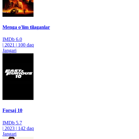
Menga o'lim tilaganlar
IMDb
6.0
|
2021
|
100 daq
Jangari
Forsaj 10
IMDb
5.7
|
2023
|
142 daq
Jangari