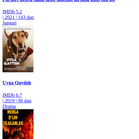
IMDb
5.2
|
2021
|
143 daq
Jangari
Uyga Qaytish
IMDb
6.7
|
2019
|
96 daq
Drama