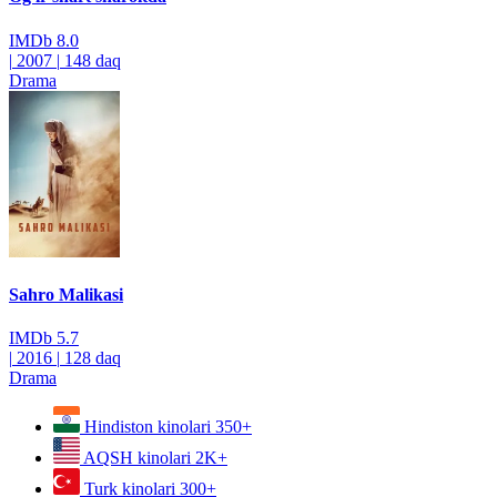
IMDb
8.0
|
2007
|
148 daq
Drama
Sahro Malikasi
IMDb
5.7
|
2016
|
128 daq
Drama
Hindiston kinolari
350+
AQSH kinolari
2K+
Turk kinolari
300+