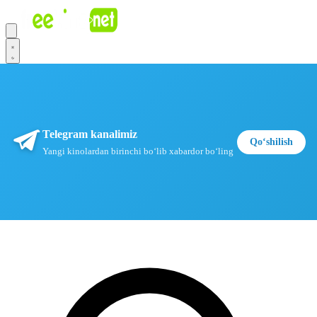
Telegram kanalimiz
Qoʻshilish
Yangi kinolardan birinchi boʻlib xabardor boʻling