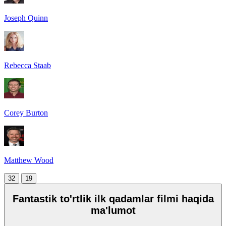
Joseph Quinn
Rebecca Staab
Corey Burton
Matthew Wood
32
19
Fantastik to'rtlik ilk qadamlar filmi haqida
ma'lumot