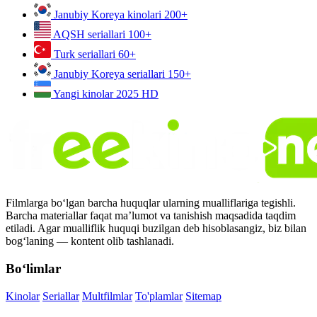
Janubiy Koreya kinolari
200+
AQSH seriallari
100+
Turk seriallari
60+
Janubiy Koreya seriallari
150+
Yangi kinolar 2025
HD
Filmlarga bo‘lgan barcha huquqlar ularning mualliflariga tegishli.
Barcha materiallar faqat ma’lumot va tanishish maqsadida taqdim
etiladi. Agar mualliflik huquqi buzilgan deb hisoblasangiz, biz bilan
bog‘laning — kontent olib tashlanadi.
Bo‘limlar
Kinolar
Seriallar
Multfilmlar
To'plamlar
Sitemap