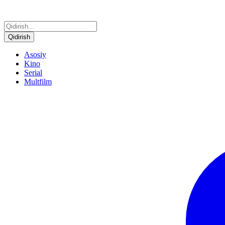
Qidirish
Asosiy
Kino
Serial
Multfilm