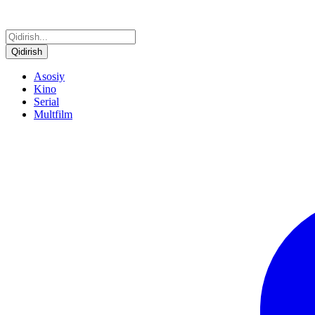
Qidirish
Asosiy
Kino
Serial
Multfilm