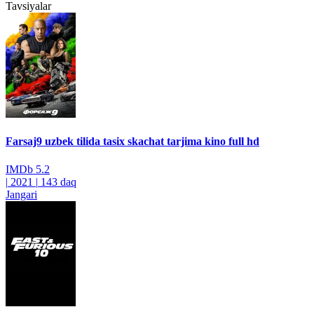
Tavsiyalar
Farsaj9 uzbek tilida tasix skachat tarjima kino full hd
IMDb
5.2
|
2021
|
143 daq
Jangari