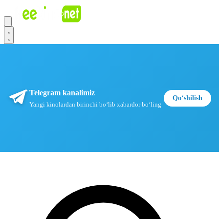
Telegram kanalimiz
Qoʻshilish
Yangi kinolardan birinchi boʻlib xabardor boʻling