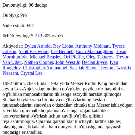
Davomiyligi: 96 daqiqa
Dublyaj: Pro
Video sifati: HD
IMDb reyting: 5.7 (3 805 ovoz)
Aktiyorlar:
Dylan Arnold
,
Ray Liotta
,
Anthony Molinari
,
Tyrese
Gibson
,
Scott Eastwood
,
Clé Bennett
,
Euan Macnaughton
,
Tosin
Morohunfola
,
Michael Beasley
,
Ori Pfeffer
,
Oleg Taktarov
,
Trevor
Van Uden
,
Nathan Cooper
,
John West Jr
,
Declan Joyce
,
Ivan
Rangelov
,
Christopher Ammanuel
,
Sacaiah Shaw
,
Trevion Twosifix
Pleasant
,
Crystal Lee
1992 filmi Uzbek tilida: 1992 yilda Merser Rodni King hukmidan
keyin Los-Anjelesdagi notinch qo'zg'olon paytida o'z hayotini va
o'g'li bilan munosabatlarini tiklashga astoydil harakat qilmoqda.
Shahar bo'ylab yana bir ota va o'g'il o'zlarining keskin
munosabatlarini sinovdan o'tkazdilar, chunki ular Merser ishlaydigan
zavoddan qimmatbaho platina o'z ichiga olgan katalitik
konvertorlarni o'g'irlash uchun xavfli o'g'irlik qilishni
rejalashtirmoqda. Qarama-qarshiliklar kuchayib, tartibsizlik avj
olayotganda, ikkala oila ham dunyolari to'qnashganda qaynash
nuqtasiga erishadilar.