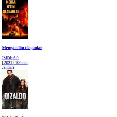
Menga o'lim tilaganlar
IMDb
6.0
|
2021
|
100 daq
Jangari