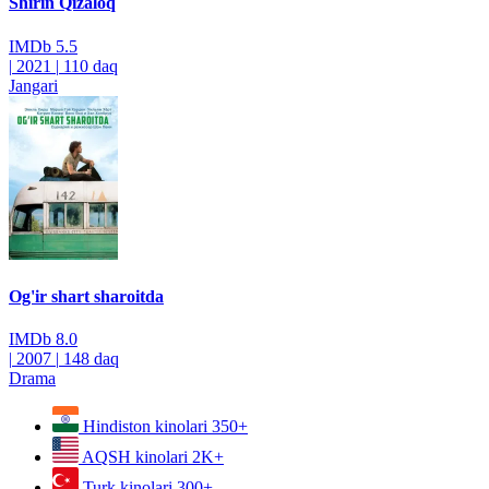
Shirin Qizaloq
IMDb
5.5
|
2021
|
110 daq
Jangari
Og'ir shart sharoitda
IMDb
8.0
|
2007
|
148 daq
Drama
Hindiston kinolari
350+
AQSH kinolari
2K+
Turk kinolari
300+