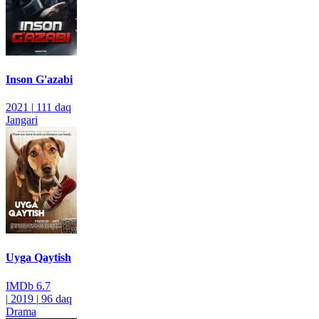
Inson G'azabi
2021
|
111 daq
Jangari
Uyga Qaytish
IMDb
6.7
|
2019
|
96 daq
Drama