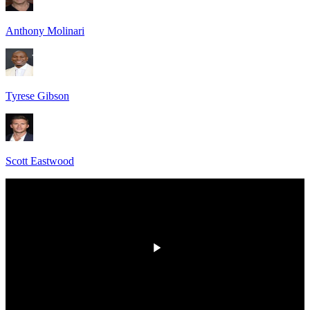
Anthony Molinari
Tyrese Gibson
Scott Eastwood
00:00
/
00:00