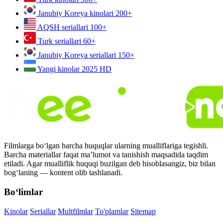
Janubiy Koreya kinolari
200+
AQSH seriallari
100+
Turk seriallari
60+
Janubiy Koreya seriallari
150+
Yangi kinolar 2025
HD
Filmlarga bo‘lgan barcha huquqlar ularning mualliflariga tegishli.
Barcha materiallar faqat ma’lumot va tanishish maqsadida taqdim
etiladi. Agar mualliflik huquqi buzilgan deb hisoblasangiz, biz bilan
bog‘laning — kontent olib tashlanadi.
Bo‘limlar
Kinolar
Seriallar
Multfilmlar
To'plamlar
Sitemap