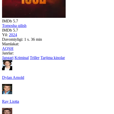
IMDb
5.7
Tomosha qilish
IMDb
5.7
Yil:
2024
Davomiyligi:
1 s. 36 min
Mamlakat:
AQSH
Janrlar:
Jangari
Kriminal
Triller
Tarjima kinolar
Dylan Arnold
Ray Liotta