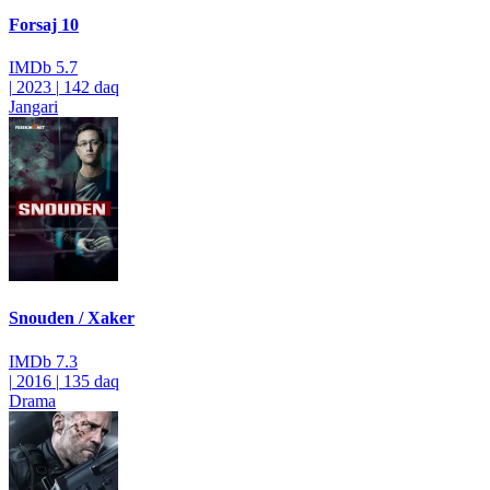
Forsaj 10
IMDb
5.7
|
2023
|
142 daq
Jangari
Snouden / Xaker
IMDb
7.3
|
2016
|
135 daq
Drama