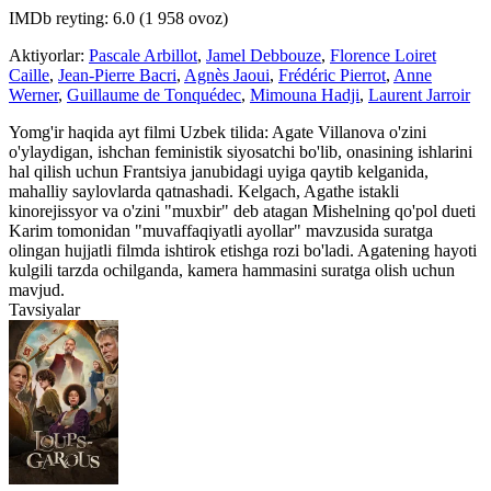
IMDb reyting: 6.0 (1 958 ovoz)
Aktiyorlar:
Pascale Arbillot
,
Jamel Debbouze
,
Florence Loiret
Caille
,
Jean-Pierre Bacri
,
Agnès Jaoui
,
Frédéric Pierrot
,
Anne
Werner
,
Guillaume de Tonquédec
,
Mimouna Hadji
,
Laurent Jarroir
Yomg'ir haqida ayt filmi Uzbek tilida: Agate Villanova o'zini
o'ylaydigan, ishchan feministik siyosatchi bo'lib, onasining ishlarini
hal qilish uchun Frantsiya janubidagi uyiga qaytib kelganida,
mahalliy saylovlarda qatnashadi. Kelgach, Agathe istakli
kinorejissyor va o'zini "muxbir" deb atagan Mishelning qo'pol dueti
Karim tomonidan "muvaffaqiyatli ayollar" mavzusida suratga
olingan hujjatli filmda ishtirok etishga rozi bo'ladi. Agatening hayoti
kulgili tarzda ochilganda, kamera hammasini suratga olish uchun
mavjud.
Tavsiyalar