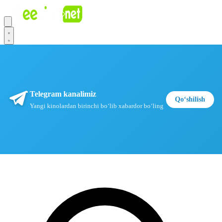
Telegram kanalimiz
Qoʻshilish
Yangi kinolardan birinchi boʻlib xabardor boʻling