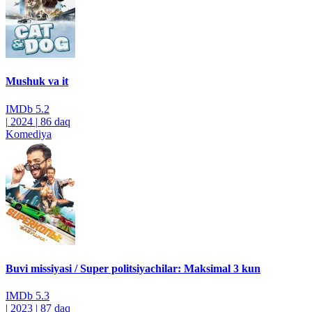
Mushuk va it
IMDb
5.2
|
2024
|
86 daq
Komediya
Buvi missiyasi / Super politsiyachilar: Maksimal 3 kun
IMDb
5.3
|
2023
|
87 daq