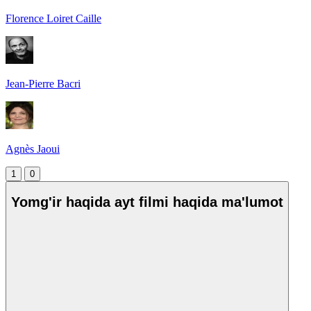
Florence Loiret Caille
Jean-Pierre Bacri
Agnès Jaoui
1
0
Yomg'ir haqida ayt filmi haqida ma'lumot