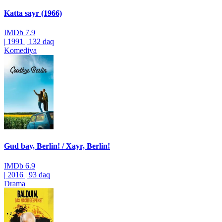
Katta sayr (1966)
IMDb
7.9
|
1991
|
132 daq
Komediya
Gud bay, Berlin! / Xayr, Berlin!
IMDb
6.9
|
2016
|
93 daq
Drama