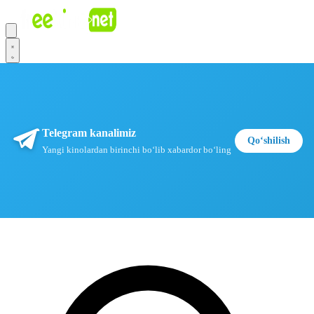
Telegram kanalimiz
Qoʻshilish
Yangi kinolardan birinchi boʻlib xabardor boʻling