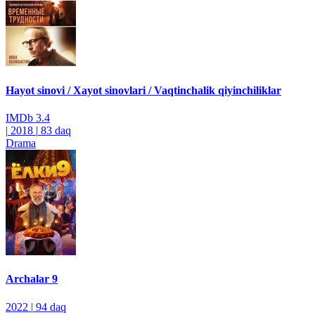
Hayot sinovi / Xayot sinovlari / Vaqtinchalik qiyinchiliklar
IMDb
3.4
|
2018
|
83 daq
Drama
Archalar 9
2022
|
94 daq