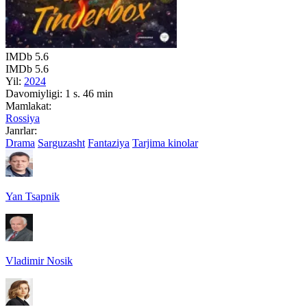
IMDb
5.6
IMDb
5.6
Yil:
2024
Davomiyligi:
1 s. 46 min
Mamlakat:
Rossiya
Janrlar:
Drama
Sarguzasht
Fantaziya
Tarjima kinolar
Yan Tsapnik
Vladimir Nosik