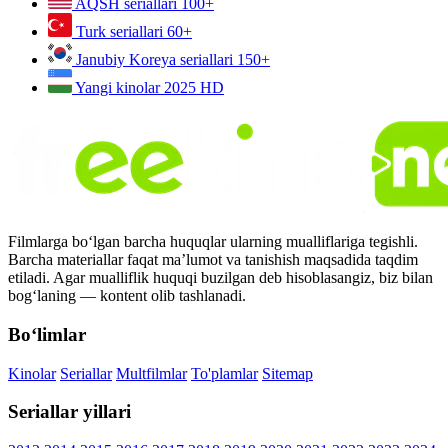
AQSH seriallari
100+
Turk seriallari
60+
Janubiy Koreya seriallari
150+
Yangi kinolar 2025
HD
Filmlarga bo‘lgan barcha huquqlar ularning mualliflariga tegishli.
Barcha materiallar faqat ma’lumot va tanishish maqsadida taqdim
etiladi. Agar mualliflik huquqi buzilgan deb hisoblasangiz, biz bilan
bog‘laning — kontent olib tashlanadi.
Bo‘limlar
Kinolar
Seriallar
Multfilmlar
To'plamlar
Sitemap
Seriallar yillari