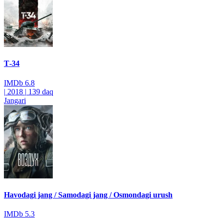
Т-34
IMDb
6.8
|
2018
|
139 daq
Jangari
Havodagi jang / Samodagi jang / Osmondagi urush
IMDb
5.3