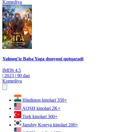
Komediya
Yalmog'iz Baba Yaga dunyoni qutqaradi
IMDb
4.5
|
2023
|
90 daq
Komediya
Hindiston kinolari
350+
AQSH kinolari
2K+
Turk kinolari
300+
Janubiy Koreya kinolari
200+