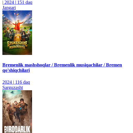
|
2024
|
151 daq
Jangari
Bremenlik mashshoqlar / Bremenlik musiqachilar / Bremen
qo'shiqchilari
2024
|
116 daq
Sarguzasht