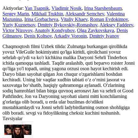
Aktiyorlar:
Yan Tsapnik
,
Vladimir Nosik
,
Irina Starshenbaum
,
Sergey Marin
,
Mikhail Trukhin
,
Aleksandr Semchev
,
Valentina
Mazunina
,
Irina Gorbacheva
,
Vitaliy Khaev
,
Roman Evdokimov
,
Yuriy Kuznetsov
,
Dmitriy Bykovskiy-Romashov
,
Aleksey Faddeev
,
Victor Nizovoy
,
Anatoly Kondyubov
,
Olga Zaykovskaya
,
Denis
Gilmanov
,
Denis Koltsov
,
Arkadiy Voronin
,
Dmitriy Ivanov
Сhaqmoqtosh filmi Uzbek tilida: Zulmatga burkangan qirollikda
yovuz VileGuile hokimiyatni qo'lga kiritdi, qirolichani yovuz
sehrlab qo'ydi va ko'r kichkina malika Daryoni Sehrli Tinderbox
ichida qamoqqa tashladi. Taqdir aralashib, quti beparvo roister Jonni
qo'liga yo'l topadi, uning yagona orzusi oson hayot kechirish edi.
Daryo bilan sayohat qilgan Jon chuqur o'zgarishlarni boshdan
kechiradi. Uning bir vaqtlar xudbin tabiati o‘z o‘rnini jasorat va
saxovatga bo‘shatib, haqiqiy qahramonga aylanadi. O'zlarining
sodiq hamrohlari bilan birga quvnoq aeronavt Jan va sehrli ot Good
Pathfinder, Jon va Daryoning sayohati ularni mitti konchilarning
g'orlariga olib boradi, u erda ular buzilmas do'stlikni
mustahkamlaydi va Jonni sehrli ladybirdlarning osmon shohligiga
olib boradi. sevgi va fidoyilikning cheksiz kuchini tushunish.
Tavsiyalar