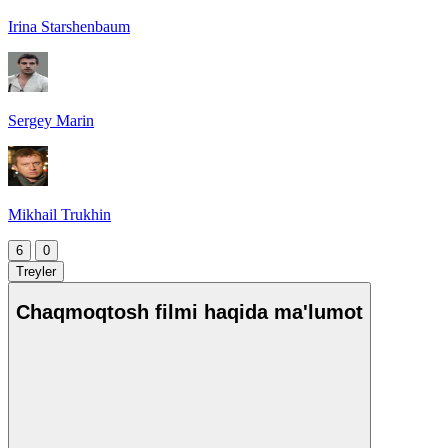
Irina Starshenbaum
Sergey Marin
Mikhail Trukhin
6
0
Treyler
Сhaqmoqtosh filmi haqida ma'lumot