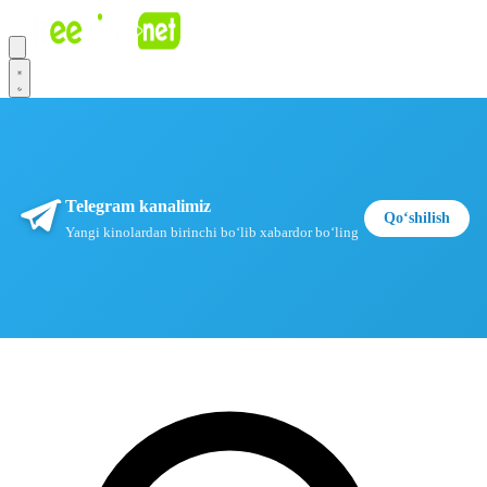
Telegram kanalimiz
Qoʻshilish
Yangi kinolardan birinchi boʻlib xabardor boʻling