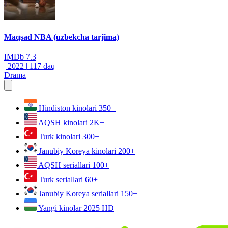
Maqsad NBA (uzbekcha tarjima)
IMDb
7.3
|
2022
|
117 daq
Drama
Hindiston kinolari
350+
AQSH kinolari
2K+
Turk kinolari
300+
Janubiy Koreya kinolari
200+
AQSH seriallari
100+
Turk seriallari
60+
Janubiy Koreya seriallari
150+
Yangi kinolar 2025
HD