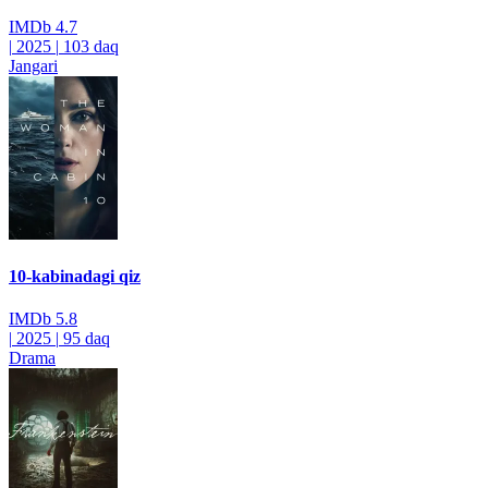
IMDb
4.7
|
2025
|
103 daq
Jangari
10-kabinadagi qiz
IMDb
5.8
|
2025
|
95 daq
Drama