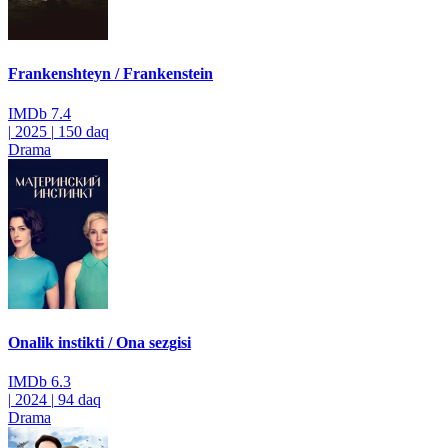
Frankenshteyn / Frankenstein
IMDb
7.4
|
2025
|
150 daq
Drama
Onalik instikti / Ona sezgisi
IMDb
6.3
|
2024
|
94 daq
Drama