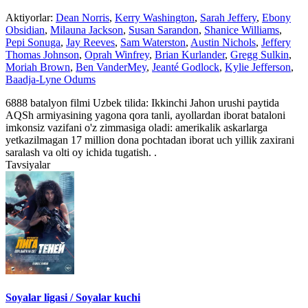
Aktiyorlar:
Dean Norris
,
Kerry Washington
,
Sarah Jeffery
,
Ebony
Obsidian
,
Milauna Jackson
,
Susan Sarandon
,
Shanice Williams
,
Pepi Sonuga
,
Jay Reeves
,
Sam Waterston
,
Austin Nichols
,
Jeffery
Thomas Johnson
,
Oprah Winfrey
,
Brian Kurlander
,
Gregg Sulkin
,
Moriah Brown
,
Ben VanderMey
,
Jeanté Godlock
,
Kylie Jefferson
,
Baadja-Lyne Odums
6888 batalyon filmi Uzbek tilida: Ikkinchi Jahon urushi paytida
AQSh armiyasining yagona qora tanli, ayollardan iborat bataloni
imkonsiz vazifani o'z zimmasiga oladi: amerikalik askarlarga
yetkazilmagan 17 million dona pochtadan iborat uch yillik zaxirani
saralash va olti oy ichida tugatish. .
Tavsiyalar
Soyalar ligasi / Soyalar kuchi