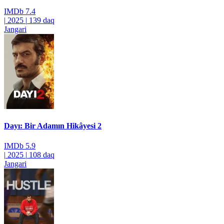
IMDb
7.4
|
2025
|
139 daq
Jangari
Dayı: Bir Adamın Hikâyesi 2
IMDb
5.9
|
2025
|
108 daq
Jangari