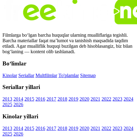
Filmlarga bo‘lgan barcha huquqlar ularning mualliflariga tegishli.
Barcha materiallar faqat ma’lumot va tanishish maqsadida taqdim
etiladi. Agar mualliflik huquqi buzilgan deb hisoblasangiz, biz bilan
bog‘laning — kontent olib tashlanadi.
Bo‘limlar
Kinolar
Seriallar
Multfilmlar
To'plamlar
Sitemap
Seriallar yillari
2013
2014
2015
2016
2017
2018
2019
2020
2021
2022
2023
2024
2025
2026
Kinolar yillari
2013
2014
2015
2016
2017
2018
2019
2020
2021
2022
2023
2024
2025
2026