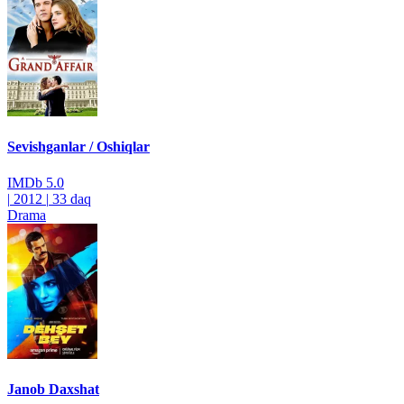
Sevishganlar / Oshiqlar
IMDb
5.0
|
2012
|
33 daq
Drama
Janob Daxshat