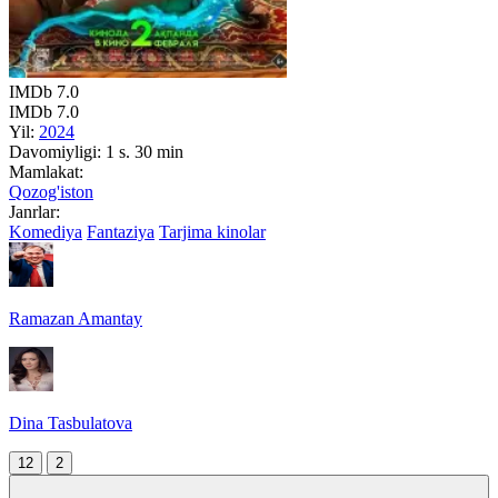
IMDb
7.0
IMDb
7.0
Yil:
2024
Davomiyligi:
1 s. 30 min
Mamlakat:
Qozog'iston
Janrlar:
Komediya
Fantaziya
Tarjima kinolar
Ramazan Amantay
Dina Tasbulatova
12
2