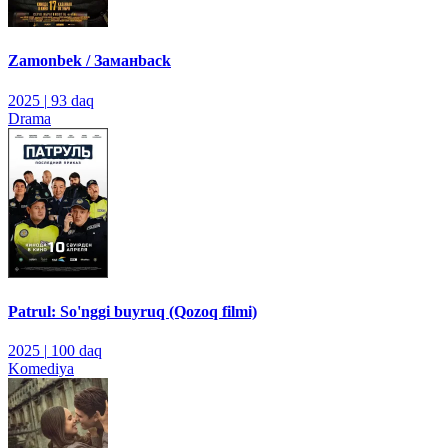
Zamonbek / Заманback
2025
|
93 daq
Drama
Patrul: So'nggi buyruq (Qozoq filmi)
2025
|
100 daq
Komediya