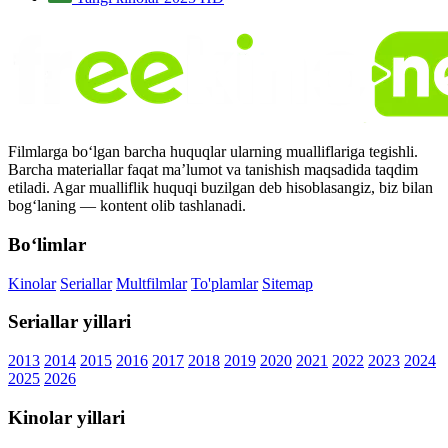
Filmlarga bo‘lgan barcha huquqlar ularning mualliflariga tegishli.
Barcha materiallar faqat ma’lumot va tanishish maqsadida taqdim
etiladi. Agar mualliflik huquqi buzilgan deb hisoblasangiz, biz bilan
bog‘laning — kontent olib tashlanadi.
Bo‘limlar
Kinolar
Seriallar
Multfilmlar
To'plamlar
Sitemap
Seriallar yillari
2013
2014
2015
2016
2017
2018
2019
2020
2021
2022
2023
2024
2025
2026
Kinolar yillari