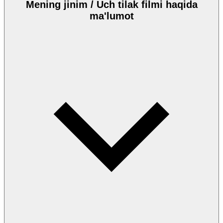
Mening jinim / Uch tilak filmi haqida
ma'lumot