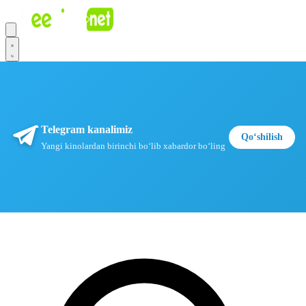
Telegram kanalimiz
Qoʻshilish
Yangi kinolardan birinchi boʻlib xabardor boʻling