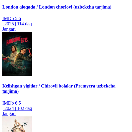
London aloqada / London chorlovi (uzbekcha tarjima)
IMDb
5.6
|
2025
|
114 daq
Jangari
Kelishgan yigitlar / Chiroyli bolalar (Premyera uzbekcha
tarjima)
IMDb
6.5
|
2024
|
102 daq
Jangari