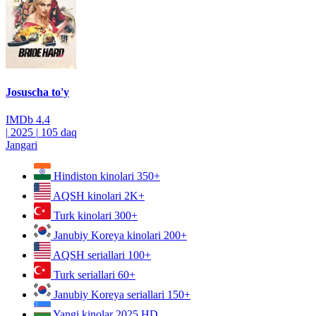
Josuscha to'y
IMDb
4.4
|
2025
|
105 daq
Jangari
Hindiston kinolari
350+
AQSH kinolari
2K+
Turk kinolari
300+
Janubiy Koreya kinolari
200+
AQSH seriallari
100+
Turk seriallari
60+
Janubiy Koreya seriallari
150+
Yangi kinolar 2025
HD