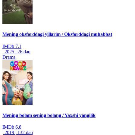
Mening oksforddagi yillarim / Oksforddagi muhabbat
IMDb
7.1
|
2025
|
26 daq
Drama
Mening bolam sening bolang / Yaxshi yangilik
IMDb
6.8
|
2019
|
132 daq