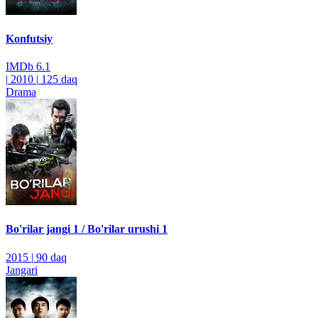
Konfutsiy
IMDb
6.1
|
2010
|
125 daq
Drama
Bo'rilar jangi 1 / Bo'rilar urushi 1
2015
|
90 daq
Jangari