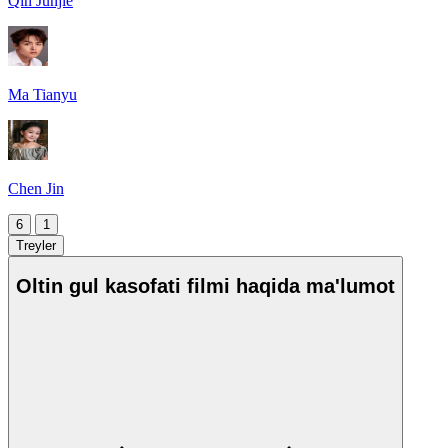
Qin Junjie
Ma Tianyu
Chen Jin
6
1
Treyler
Oltin gul kasofati filmi haqida ma'lumot