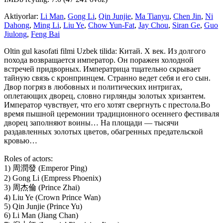
Aktiyorlar:
Li Man
,
Gong Li
,
Qin Junjie
,
Ma Tianyu
,
Chen Jin
,
Ni
Dahong
,
Ming Li
,
Liu Ye
,
Chow Yun-Fat
,
Jay Chou
,
Siran Ge
,
Guo
Jiulong
,
Feng Bai
Oltin gul kasofati filmi Uzbek tilida: Китай. X век. Из долгого
похода возвращается император. Он поражен холодной
встречей придворных. Императрица тщательно скрывает
тайную связь с кронпринцем. Странно ведет себя и его сын.
Двор погряз в любовных и политических интригах,
оплетающих дворец, словно гирлянды золотых хризантем.
Император чувствует, что его хотят свергнуть с престола.Во
время пышной церемонии традиционного осеннего фестиваля
дворец заполняют воины… На площади — тысячи
раздавленных золотых цветов, обагренных предательской
кровью…
Roles of actors:
1) 周潤發 (Emperor Ping)
2) Gong Li (Empress Phoenix)
3) 周杰倫 (Prince Zhai)
4) Liu Ye (Crown Prince Wan)
5) Qin Junjie (Prince Yu)
6) Li Man (Jiang Chan)