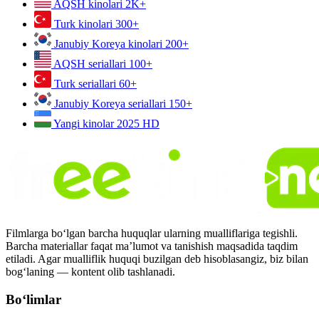
AQSH kinolari
2K+
Turk kinolari
300+
Janubiy Koreya kinolari
200+
AQSH seriallari
100+
Turk seriallari
60+
Janubiy Koreya seriallari
150+
Yangi kinolar 2025
HD
Filmlarga bo‘lgan barcha huquqlar ularning mualliflariga tegishli.
Barcha materiallar faqat ma’lumot va tanishish maqsadida taqdim
etiladi. Agar mualliflik huquqi buzilgan deb hisoblasangiz, biz bilan
bog‘laning — kontent olib tashlanadi.
Bo‘limlar