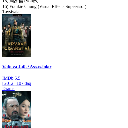
15) 周杰倫 (Songs)
16) Frankie Chung (Visual Effects Supervisor)
Tavsiyalar
Vafo va Jafo / Assassinlar
IMDb
5.5
|
2012
|
107 daq
Drama