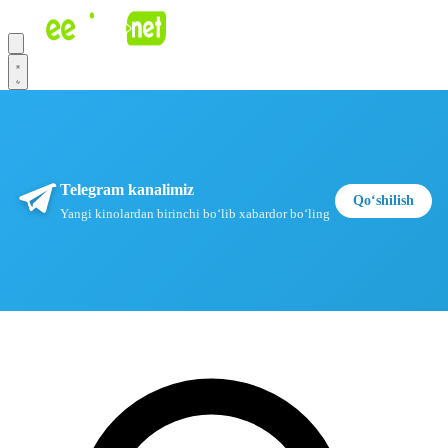
Telegram kanalimiz
Qoʻshilish
Yangi kinolardan birinchi boʻlib xabardor boʻling