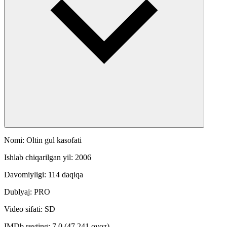
Nomi: Oltin gul kasofati
Ishlab chiqarilgan yil: 2006
Davomiyligi: 114 daqiqa
Dublyaj: PRO
Video sifati: SD
IMDb reyting: 7.0 (47 241 ovoz)