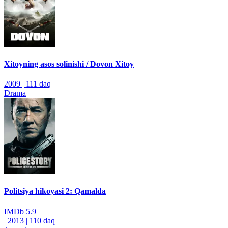
Xitoyning asos solinishi / Dovon Xitoy
2009
|
111 daq
Drama
Politsiya hikoyasi 2: Qamalda
IMDb
5.9
|
2013
|
110 daq