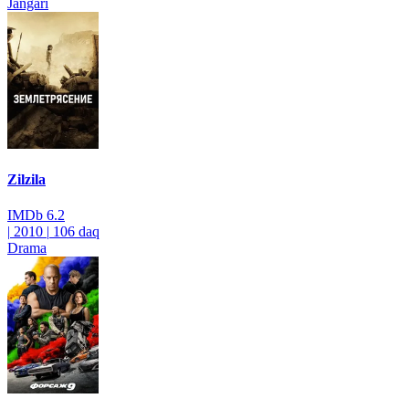
Jangari
Zilzila
IMDb
6.2
|
2010
|
106 daq
Drama