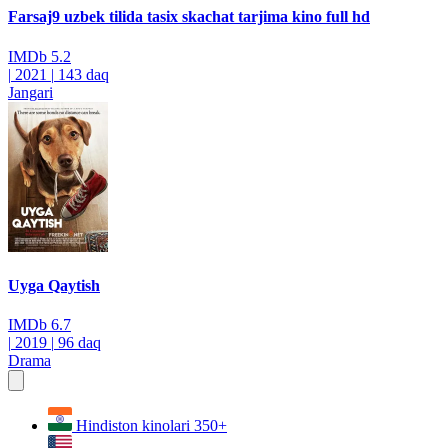
Farsaj9 uzbek tilida tasix skachat tarjima kino full hd
IMDb
5.2
|
2021
|
143 daq
Jangari
Uyga Qaytish
IMDb
6.7
|
2019
|
96 daq
Drama
Hindiston kinolari
350+