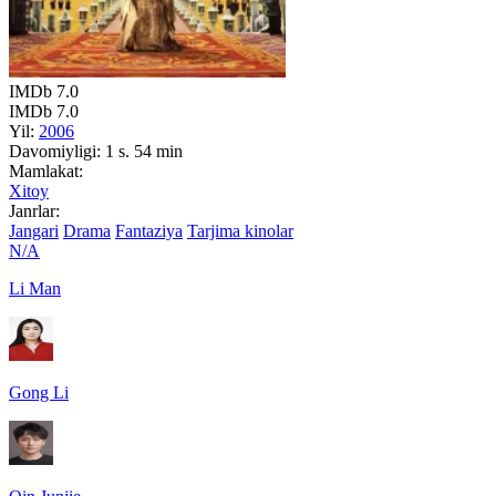
IMDb
7.0
IMDb
7.0
Yil:
2006
Davomiyligi:
1 s. 54 min
Mamlakat:
Xitoy
Janrlar:
Jangari
Drama
Fantaziya
Tarjima kinolar
N/A
Li Man
Gong Li