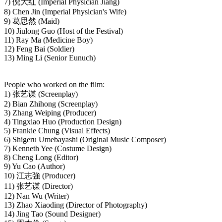
7) 倪大红 (Imperial Physician Jiang)
8) Chen Jin (Imperial Physician's Wife)
9) 葛思然 (Maid)
10) Jiulong Guo (Host of the Festival)
11) Ray Ma (Medicine Boy)
12) Feng Bai (Soldier)
13) Ming Li (Senior Eunuch)
People who worked on the film:
1) 张艺谋 (Screenplay)
2) Bian Zhihong (Screenplay)
3) Zhang Weiping (Producer)
4) Tingxiao Huo (Production Design)
5) Frankie Chung (Visual Effects)
6) Shigeru Umebayashi (Original Music Composer)
7) Kenneth Yee (Costume Design)
8) Cheng Long (Editor)
9) Yu Cao (Author)
10) 江志強 (Producer)
11) 张艺谋 (Director)
12) Nan Wu (Writer)
13) Zhao Xiaoding (Director of Photography)
14) Jing Tao (Sound Designer)