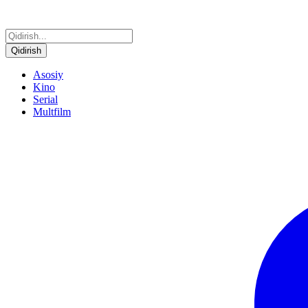
Qidirish
Asosiy
Kino
Serial
Multfilm