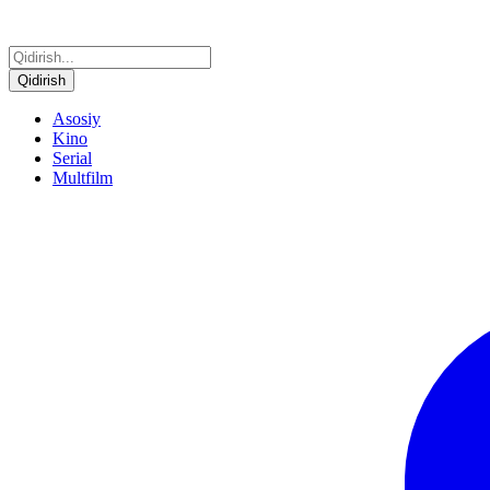
Qidirish
Asosiy
Kino
Serial
Multfilm