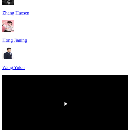
Zhang Haosen
Hong Jianing
Wang Yukai
HD
00:00
/
00:00