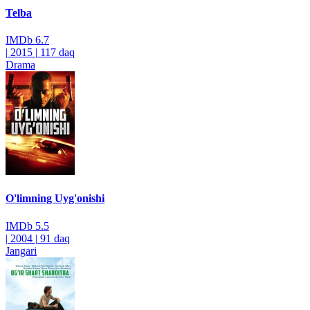
Telba
IMDb
6.7
|
2015
|
117 daq
Drama
O'limning Uyg'onishi
IMDb
5.5
|
2004
|
91 daq
Jangari