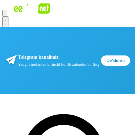
Telegram kanalimiz
Qoʻshilish
Yangi kinolardan birinchi boʻlib xabardor boʻling