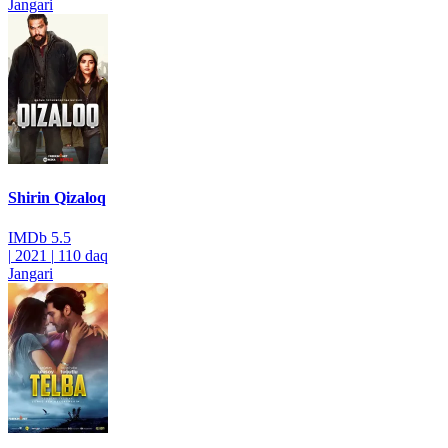
Jangari
Shirin Qizaloq
IMDb
5.5
|
2021
|
110 daq
Jangari