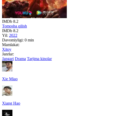
IMDb
8.2
Tomosha qilish
IMDb
8.2
Yil:
2022
Davomiyligi:
0 min
Mamlakat:
Xitoy
Janrlar:
Jangari
Drama
Tarjima kinolar
Xie Miao
Xiang Hao