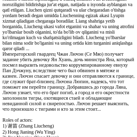
noroziligini bildirishga jur'at etgan, natijada u isyonda ayblangan va
qatl etilgan. Liuchen qizni qutqaradi va ular chegaradan o'tishga
yordam beradi degan umidda Liuchenning egizak akasi Lyupin
xizmat qiladigan chegaraga boradilar. Liang shahriga yetib
borganida, Liucheng ukasi vafot etganini va shahar va uning atrofini
yo'lbarslar bosib olganini, to'da bo'lib ov qilganini va misli
ko'rilmagan kuch va shafqatsizligini biladi. Liucheng yo'lbarslar
bilan nima sodir bo'lganini va uning ortida kim turganini aniqlashga
qaror qiladi ...
Императорский гвардеец Чжан Лючэн (Се Мяо) получает
задание убить девочку Ян Хуань, дочь министра Яна, который
посмел выразить недовольство коррумпированному евнуху
Пан Дэчжуну, вследствие чего был обвинен в мятеже и
казнен. Лючэн спасает девочку и они отправляются к границе,
где служит брат-близнец Лючэна Люпин, надеясь, что тот
поможет им перейти границу. Добравшись до города Ляна,
Лючэн узнает, что его брат погиб, а город и его окрестности
заполонили тигры, охотящиеся стаей и обладающие
невиданной силой и свирепостью. Лючэн решает выяснить,
что произошло с тиграми и кто за этим стоит...
Roles of actors:
1) 谢苗 (Zhang Liucheng)
2) Hong Jianing (Wu Ying)