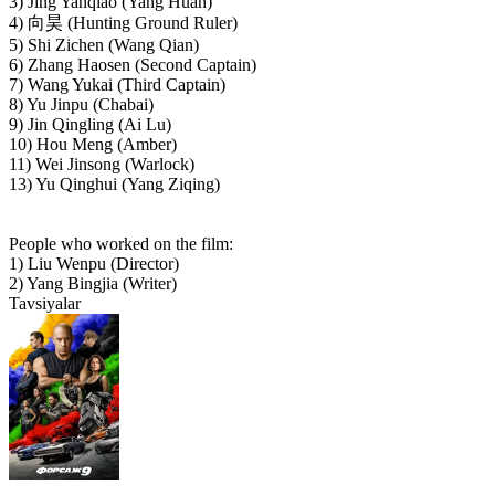
3) Jing Yanqiao (Yang Huan)
4) 向昊 (Hunting Ground Ruler)
5) Shi Zichen (Wang Qian)
6) Zhang Haosen (Second Captain)
7) Wang Yukai (Third Captain)
8) Yu Jinpu (Chabai)
9) Jin Qingling (Ai Lu)
10) Hou Meng (Amber)
11) Wei Jinsong (Warlock)
13) Yu Qinghui (Yang Ziqing)
People who worked on the film:
1) Liu Wenpu (Director)
2) Yang Bingjia (Writer)
Tavsiyalar