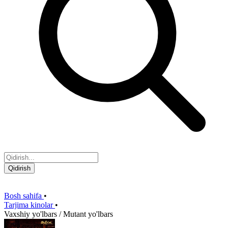
Qidirish
Bosh sahifa
•
Tarjima kinolar
•
Vaxshiy yo'lbars / Mutant yo'lbars