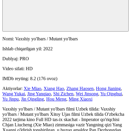
Nomi: Vaxshiy yo'lbars / Mutant yo'lbars
Ishlab chiqarilgan yil: 2022
Dublyaj: PRO
Video sifati: HD
IMDb reyting: 8.2 (176 ovoz)
Aktiyorlar:
Xie Miao
,
Xiang Hao
,
Zhang Haosen
,
Hong Jianing
,
Wang Yukai
,
Jing Yanqiao
,
Shi Zichen
,
Wei Jinsong
,
Yu Qinghui
,
Yu Jinpu
,
Jin Qingling
,
Hou Meng
,
Ming Xiaoxi
Vaxshiy yo'lbars / Mutant yo'lbars filmi Uzbek tilida: Vaxshiy
yo'lbars / Mutant yo'lbars Xitoy Ujas filmi Uzbek tilida O'zbekcha
2022 tarjima kino Full HD tas-ix skachat - Imperator qo'riqchisi
Chjan Liucheng (Xie Miao) zimmasiga vazir Yangning qizi Yang
Xuanni o'ldirish topshirilgan, u buzuq amaldor Pan Dezhongdan