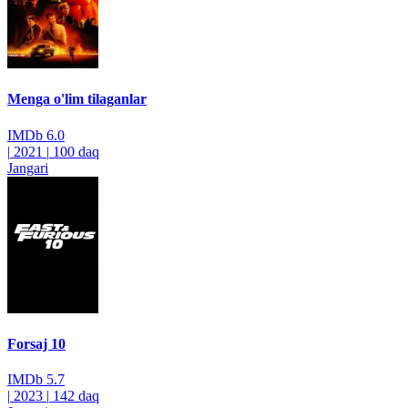
Menga o'lim tilaganlar
IMDb
6.0
|
2021
|
100 daq
Jangari
Forsaj 10
IMDb
5.7
|
2023
|
142 daq