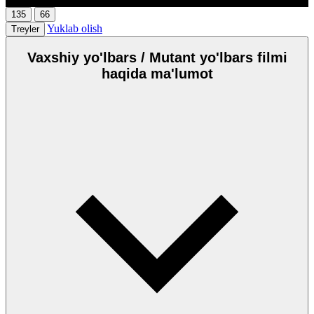
135
66
Yuklab olish
Treyler
Vaxshiy yo'lbars / Mutant yo'lbars filmi
haqida ma'lumot