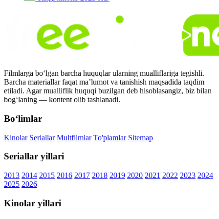
Filmlarga bo‘lgan barcha huquqlar ularning mualliflariga tegishli.
Barcha materiallar faqat ma’lumot va tanishish maqsadida taqdim
etiladi. Agar mualliflik huquqi buzilgan deb hisoblasangiz, biz bilan
bog‘laning — kontent olib tashlanadi.
Bo‘limlar
Kinolar
Seriallar
Multfilmlar
To'plamlar
Sitemap
Seriallar yillari
2013
2014
2015
2016
2017
2018
2019
2020
2021
2022
2023
2024
2025
2026
Kinolar yillari