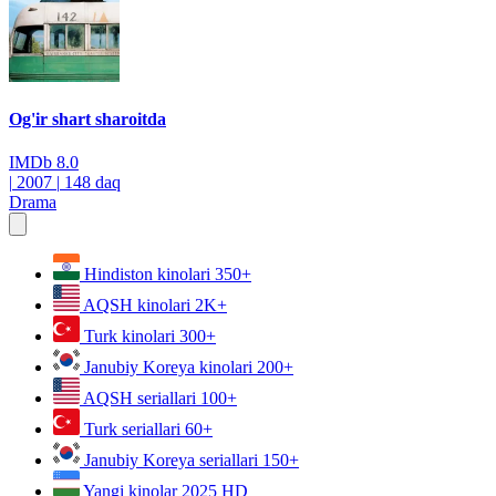
Og'ir shart sharoitda
IMDb
8.0
|
2007
|
148 daq
Drama
Hindiston kinolari
350+
AQSH kinolari
2K+
Turk kinolari
300+
Janubiy Koreya kinolari
200+
AQSH seriallari
100+
Turk seriallari
60+
Janubiy Koreya seriallari
150+
Yangi kinolar 2025
HD