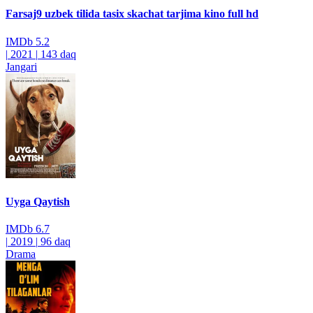
Farsaj9 uzbek tilida tasix skachat tarjima kino full hd
IMDb
5.2
|
2021
|
143 daq
Jangari
Uyga Qaytish
IMDb
6.7
|
2019
|
96 daq
Drama