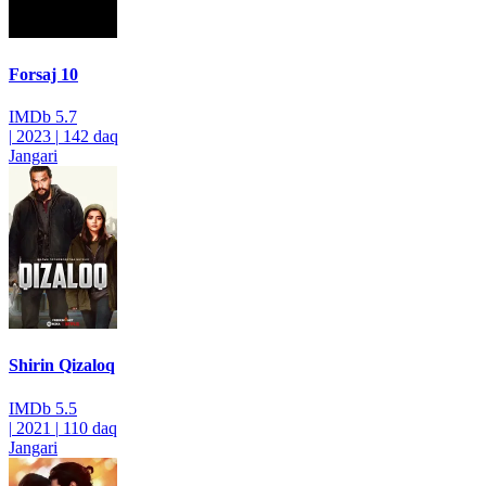
Forsaj 10
IMDb
5.7
|
2023
|
142 daq
Jangari
Shirin Qizaloq
IMDb
5.5
|
2021
|
110 daq
Jangari