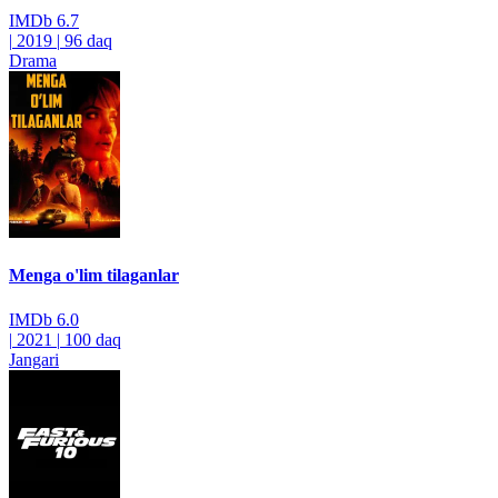
IMDb
6.7
|
2019
|
96 daq
Drama
Menga o'lim tilaganlar
IMDb
6.0
|
2021
|
100 daq
Jangari