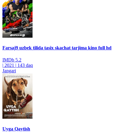
Farsaj9 uzbek tilida tasix skachat tarjima kino full hd
IMDb
5.2
|
2021
|
143 daq
Jangari
Uyga Qaytish