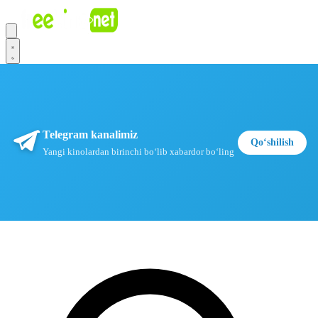
Telegram kanalimiz
Qoʻshilish
Yangi kinolardan birinchi boʻlib xabardor boʻling