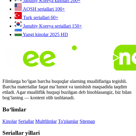
Janubiy Koreya kinolari
200+
AQSH seriallari
100+
Turk seriallari
60+
Janubiy Koreya seriallari
150+
Yangi kinolar 2025
HD
Filmlarga bo‘lgan barcha huquqlar ularning mualliflariga tegishli.
Barcha materiallar faqat ma’lumot va tanishish maqsadida taqdim
etiladi. Agar mualliflik huquqi buzilgan deb hisoblasangiz, biz bilan
bog‘laning — kontent olib tashlanadi.
Bo‘limlar
Kinolar
Seriallar
Multfilmlar
To'plamlar
Sitemap
Seriallar yillari