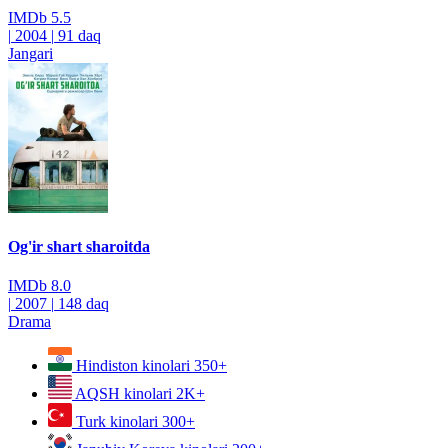
IMDb
5.5
|
2004
|
91 daq
Jangari
Og'ir shart sharoitda
IMDb
8.0
|
2007
|
148 daq
Drama
Hindiston kinolari
350+
AQSH kinolari
2K+
Turk kinolari
300+