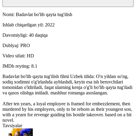
Nomi: Badavlat bo'lib qayta tug'ilish
Ishlab chiqarilgan yil: 2022
Davomiyligi: 40 daqiqa
Dublyaj: PRO
Video sifati: HD
IMDb reyting: 8.1
Badavlat bo'lib qayta tug'ilish filmi Uzbek tilida: O'n yildan so'ng,
sodiq xodimni o'g'irlashda ayblashdi, keyin esa ish beruvchilari
tomonidan o'ldiriladi, faqat ularning kenja o'g'li bo'lib qayta tug'iladi
va qasos olishga intiladi. mashhur romanga asoslangan.
After ten years, a loyal employee is framed for embezzlement, then
murdered by his employers, only to be reborn as their youngest son,
with a yearn for revenge guiding his hostile takeover. based on a hit
novel.
Tavsiyalar