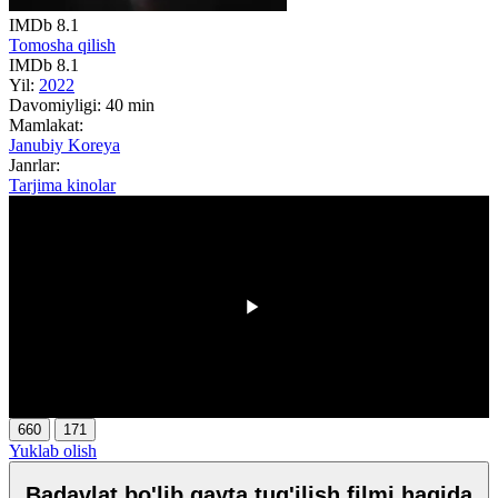
IMDb
8.1
Tomosha qilish
IMDb
8.1
Yil:
2022
Davomiyligi:
40 min
Mamlakat:
Janubiy Koreya
Janrlar:
Tarjima kinolar
00:00
/
00:00
660
171
Yuklab olish
Badavlat bo'lib qayta tug'ilish filmi haqida