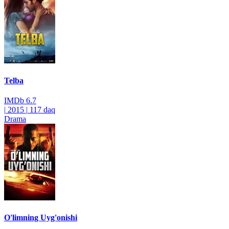
Telba
IMDb
6.7
|
2015
|
117 daq
Drama
O'limning Uyg'onishi