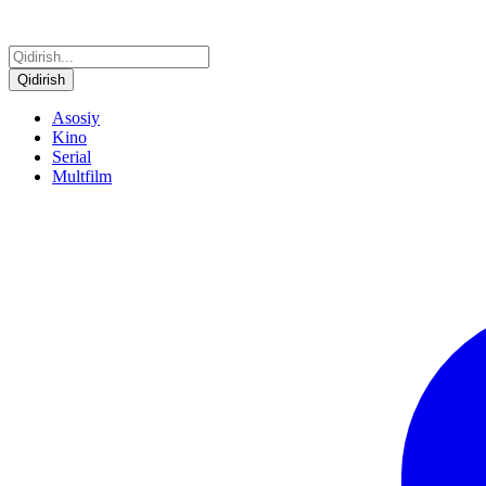
Qidirish
Asosiy
Kino
Serial
Multfilm