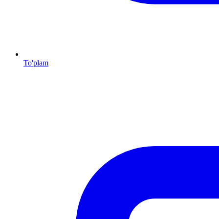
To'plam