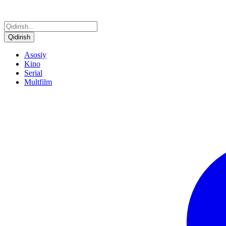
Qidirish
Asosiy
Kino
Serial
Multfilm