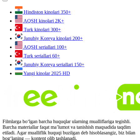
Hindiston kinolari
350+
AQSH kinolari
2K+
Turk kinolari
300+
Janubiy Koreya kinolari
200+
AQSH seriallari
100+
Turk seriallari
60+
Janubiy Koreya seriallari
150+
Yangi kinolar 2025
HD
Filmlarga bo‘lgan barcha huquqlar ularning mualliflariga tegishli.
Barcha materiallar faqat ma’lumot va tanishish maqsadida taqdim
etiladi. Agar mualliflik huquqi buzilgan deb hisoblasangiz, biz bilan
bog‘laning — kontent olib tashlanadi.