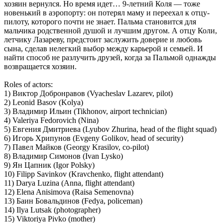
хозяин вернулся. Но время идет… 9-летний Коля — тоже
новенький в аэропорту: он потерял маму и переехал к отцу-
пилоту, которого почти не знает. Пальма становится для
мальчика родственной душой и лучшим другом. А отцу Коли,
летчику Лазареву, предстоит заслужить доверие и любовь
сына, сделав нелегкий выбор между карьерой и семьей. И
найти способ не разлучить друзей, когда за Пальмой однажды
возвращается хозяин.
Roles of actors:
1) Виктор Добронравов (Vyacheslav Lazarev, pilot)
2) Leonid Basov (Kolya)
3) Владимир Ильин (Tikhonov, airport technician)
4) Valeriya Fedorovich (Nina)
5) Евгения Дмитриева (Lyubov Zhurina, head of the flight squad)
6) Игорь Хрипунов (Evgeny Golikov, head of security)
7) Павел Майков (Georgy Krasilov, co-pilot)
8) Владимир Симонов (Ivan Lysko)
9) Ян Цапник (Igor Polsky)
10) Filipp Savinkov (Kravchenko, flight attendant)
11) Darya Luzina (Anna, flight attendant)
12) Elena Anisimova (Raisa Semenovna)
13) Баин Бовальдинов (Fedya, policeman)
14) Ilya Lutsak (photographer)
15) Viktoriya Pivko (mother)