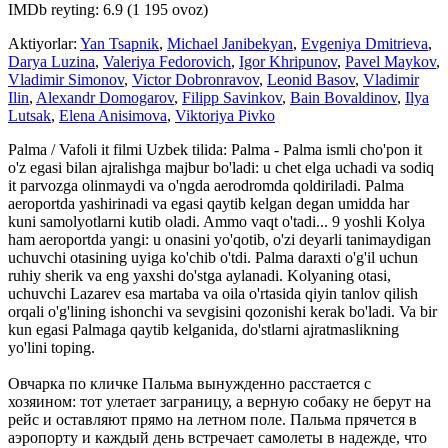
IMDb reyting: 6.9 (1 195 ovoz)
Aktiyorlar:
Yan Tsapnik
,
Michael Janibekyan
,
Evgeniya Dmitrieva
,
Darya Luzina
,
Valeriya Fedorovich
,
Igor Khripunov
,
Pavel Maykov
,
Vladimir Simonov
,
Victor Dobronravov
,
Leonid Basov
,
Vladimir
Ilin
,
Alexandr Domogarov
,
Filipp Savinkov
,
Bain Bovaldinov
,
Ilya
Lutsak
,
Elena Anisimova
,
Viktoriya Pivko
Palma / Vafoli it filmi Uzbek tilida: Palma - Palma ismli cho'pon it
o'z egasi bilan ajralishga majbur bo'ladi: u chet elga uchadi va sodiq
it parvozga olinmaydi va o'ngda aerodromda qoldiriladi. Palma
aeroportda yashirinadi va egasi qaytib kelgan degan umidda har
kuni samolyotlarni kutib oladi. Ammo vaqt o'tadi... 9 yoshli Kolya
ham aeroportda yangi: u onasini yo'qotib, o'zi deyarli tanimaydigan
uchuvchi otasining uyiga ko'chib o'tdi. Palma daraxti o'g'il uchun
ruhiy sherik va eng yaxshi do'stga aylanadi. Kolyaning otasi,
uchuvchi Lazarev esa martaba va oila o'rtasida qiyin tanlov qilish
orqali o'g'lining ishonchi va sevgisini qozonishi kerak bo'ladi. Va bir
kun egasi Palmaga qaytib kelganida, do'stlarni ajratmaslikning
yo'lini toping.
Овчарка по кличке Пальма вынужденно расстается с
хозяином: тот улетает заграницу, а верную собаку не берут на
рейс и оставляют прямо на летном поле. Пальма прячется в
аэропорту и каждый день встречает самолеты в надежде, что