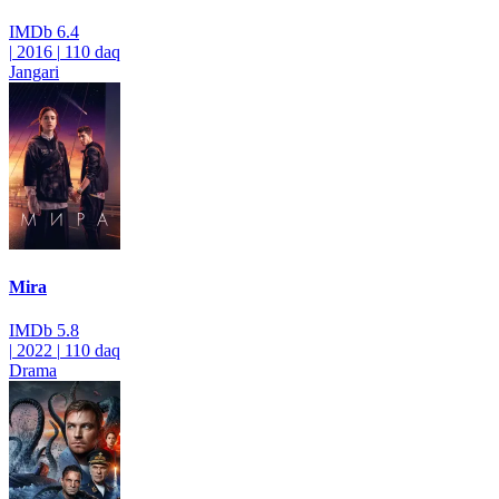
IMDb
6.4
|
2016
|
110 daq
Jangari
Mira
IMDb
5.8
|
2022
|
110 daq
Drama