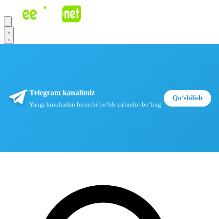
Telegram kanalimiz
Qoʻshilish
Yangi kinolardan birinchi boʻlib xabardor boʻling