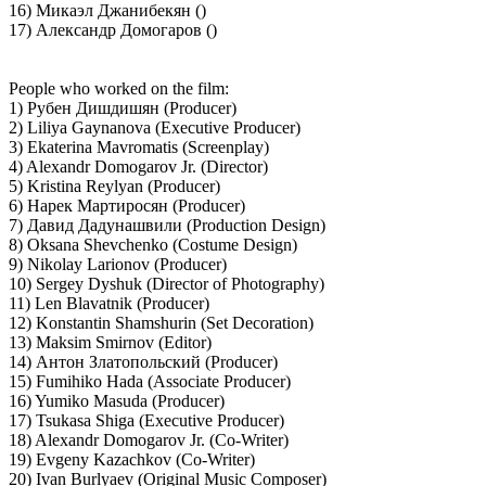
16) Микаэл Джанибекян ()
17) Александр Домогаров ()
People who worked on the film:
1) Рубен Дишдишян (Producer)
2) Liliya Gaynanova (Executive Producer)
3) Ekaterina Mavromatis (Screenplay)
4) Alexandr Domogarov Jr. (Director)
5) Kristina Reylyan (Producer)
6) Нарек Мартиросян (Producer)
7) Давид Дадунашвили (Production Design)
8) Oksana Shevchenko (Costume Design)
9) Nikolay Larionov (Producer)
10) Sergey Dyshuk (Director of Photography)
11) Len Blavatnik (Producer)
12) Konstantin Shamshurin (Set Decoration)
13) Maksim Smirnov (Editor)
14) Антон Златопольский (Producer)
15) Fumihiko Hada (Associate Producer)
16) Yumiko Masuda (Producer)
17) Tsukasa Shiga (Executive Producer)
18) Alexandr Domogarov Jr. (Co-Writer)
19) Evgeny Kazachkov (Co-Writer)
20) Ivan Burlyaev (Original Music Composer)