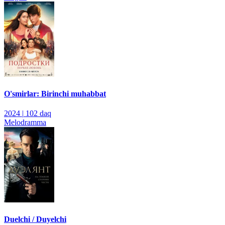
O'smirlar: Birinchi muhabbat
2024
|
102 daq
Melodramma
Duelchi / Duyelchi