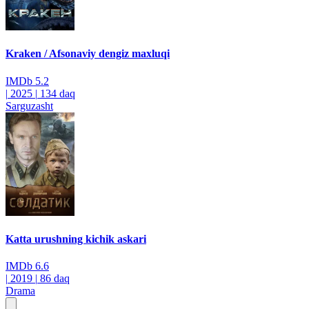
Kraken / Afsonaviy dengiz maxluqi
IMDb
5.2
|
2025
|
134 daq
Sarguzasht
Katta urushning kichik askari
IMDb
6.6
|
2019
|
86 daq
Drama