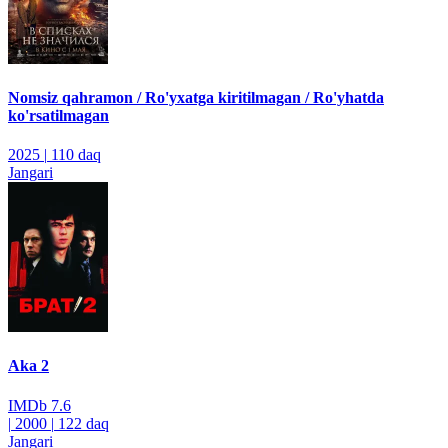
Nomsiz qahramon / Ro'yxatga kiritilmagan / Ro'yhatda
ko'rsatilmagan
2025
|
110 daq
Jangari
Aka 2
IMDb
7.6
|
2000
|
122 daq
Jangari