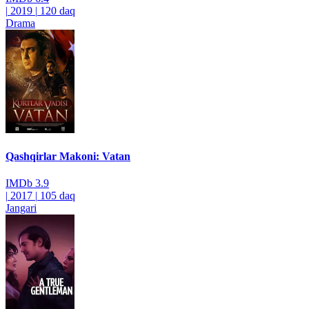
|
2019
|
120 daq
Drama
Qashqirlar Makoni: Vatan
IMDb
3.9
|
2017
|
105 daq
Jangari