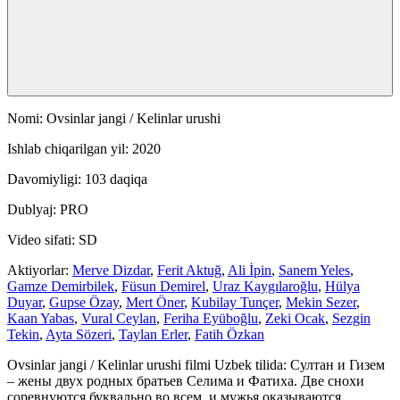
Nomi: Ovsinlar jangi / Kelinlar urushi
Ishlab chiqarilgan yil: 2020
Davomiyligi: 103 daqiqa
Dublyaj: PRO
Video sifati: SD
Aktiyorlar:
Merve Dizdar
,
Ferit Aktuğ
,
Ali İpin
,
Sanem Yeles
,
Gamze Demirbilek
,
Füsun Demirel
,
Uraz Kaygılaroğlu
,
Hülya
Duyar
,
Gupse Özay
,
Mert Öner
,
Kubilay Tunçer
,
Mekin Sezer
,
Kaan Yabas
,
Vural Ceylan
,
Feriha Eyüboğlu
,
Zeki Ocak
,
Sezgin
Tekin
,
Ayta Sözeri
,
Taylan Erler
,
Fatih Özkan
Ovsinlar jangi / Kelinlar urushi filmi Uzbek tilida: Султан и Гизем
– жены двух родных братьев Селима и Фатиха. Две снохи
соревнуются буквально во всем, и мужья оказываются