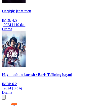
Haqiqiy jentelmen
IMDb
4.5
|
2024
|
110 daq
Drama
Hayot uchun kurash / Baris Tellining hayoti
IMDb
6.2
|
2024
|
0 daq
Drama