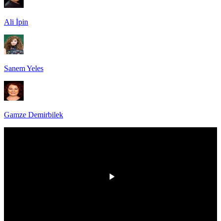
Ali İpin
Sanem Yeles
Gamze Demirbilek
00:00
/
00:00