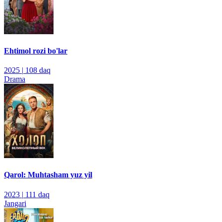
Ehtimol rozi bo'lar
2025
|
108 daq
Drama
Qarol: Muhtasham yuz yil
2023
|
111 daq
Jangari