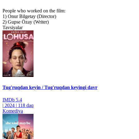
People who worked on the film:
1) Onur Bilgetay (Director)
2) Gupse Özay (Writer)
Tavsiyalar
Tug'ruqdan keyin / Tug'ruqdan keyingi davr
IMDb
5.4
|
2024
|
118 daq
Komediya