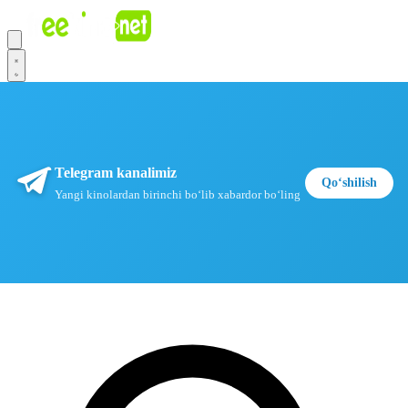
Telegram kanalimiz
Qoʻshilish
Yangi kinolardan birinchi boʻlib xabardor boʻling