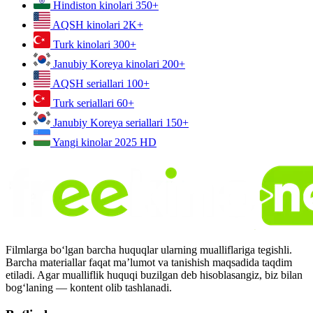
Hindiston kinolari
350+
AQSH kinolari
2K+
Turk kinolari
300+
Janubiy Koreya kinolari
200+
AQSH seriallari
100+
Turk seriallari
60+
Janubiy Koreya seriallari
150+
Yangi kinolar 2025
HD
Filmlarga bo‘lgan barcha huquqlar ularning mualliflariga tegishli.
Barcha materiallar faqat ma’lumot va tanishish maqsadida taqdim
etiladi. Agar mualliflik huquqi buzilgan deb hisoblasangiz, biz bilan
bog‘laning — kontent olib tashlanadi.