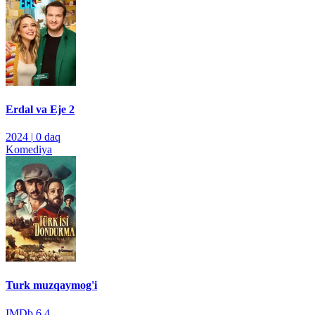
Erdal va Eje 2
2024
|
0 daq
Komediya
Turk muzqaymog'i
IMDb
6.4