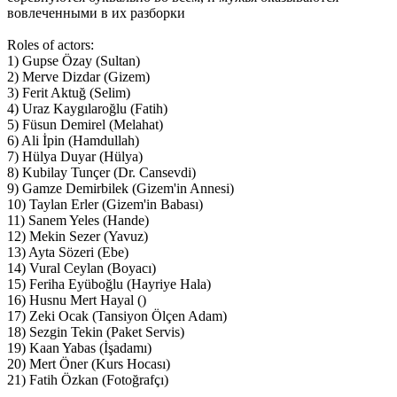
вовлеченными в их разборки
Roles of actors:
1) Gupse Özay (Sultan)
2) Merve Dizdar (Gizem)
3) Ferit Aktuğ (Selim)
4) Uraz Kaygılaroğlu (Fatih)
5) Füsun Demirel (Melahat)
6) Ali İpin (Hamdullah)
7) Hülya Duyar (Hülya)
8) Kubilay Tunçer (Dr. Cansevdi)
9) Gamze Demirbilek (Gizem'in Annesi)
10) Taylan Erler (Gizem'in Babası)
11) Sanem Yeles (Hande)
12) Mekin Sezer (Yavuz)
13) Ayta Sözeri (Ebe)
14) Vural Ceylan (Boyacı)
15) Feriha Eyüboğlu (Hayriye Hala)
16) Husnu Mert Hayal ()
17) Zeki Ocak (Tansiyon Ölçen Adam)
18) Sezgin Tekin (Paket Servis)
19) Kaan Yabas (İşadamı)
20) Mert Öner (Kurs Hocası)
21) Fatih Özkan (Fotoğrafçı)