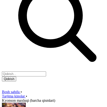
Qidirish
Bosh sahifa
•
Tarjima kinolar
•
Kyonson maxluqi (barcha qismlari)