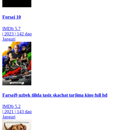
Forsaj 10
IMDb
5.7
|
2023
|
142 daq
Jangari
Farsaj9 uzbek tilida tasix skachat tarjima kino full hd
IMDb
5.2
|
2021
|
143 daq
Jangari