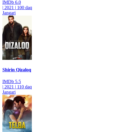
IMDb
6.0
|
2021
|
100 daq
Jangari
Shirin Qizaloq
IMDb
5.5
|
2021
|
110 daq
Jangari