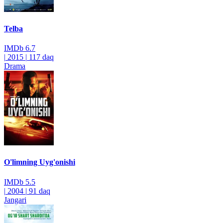
Telba
IMDb
6.7
|
2015
|
117 daq
Drama
O'limning Uyg'onishi
IMDb
5.5
|
2004
|
91 daq
Jangari