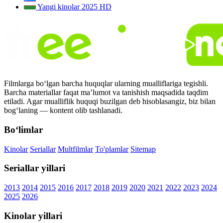
Yangi kinolar 2025
HD
Filmlarga bo‘lgan barcha huquqlar ularning mualliflariga tegishli.
Barcha materiallar faqat ma’lumot va tanishish maqsadida taqdim
etiladi. Agar mualliflik huquqi buzilgan deb hisoblasangiz, biz bilan
bog‘laning — kontent olib tashlanadi.
Bo‘limlar
Kinolar
Seriallar
Multfilmlar
To'plamlar
Sitemap
Seriallar yillari
2013
2014
2015
2016
2017
2018
2019
2020
2021
2022
2023
2024
2025
2026
Kinolar yillari