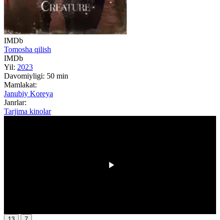
IMDb
Tomosha qilish
IMDb
Yil:
2023
Davomiyligi:
50 min
Mamlakat:
Janubiy Koreya
Janrlar:
Tarjima kinolar
00:00
/
00:00
13
7