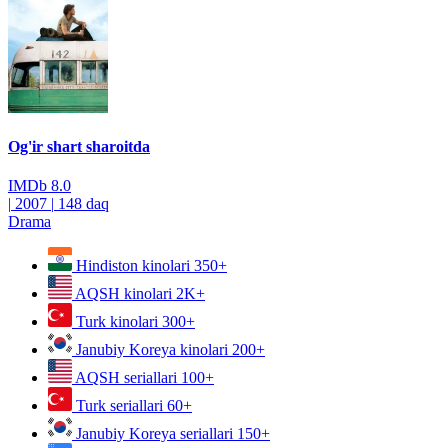
Og'ir shart sharoitda
IMDb
8.0
|
2007
|
148 daq
Drama
Hindiston kinolari
350+
AQSH kinolari
2K+
Turk kinolari
300+
Janubiy Koreya kinolari
200+
AQSH seriallari
100+
Turk seriallari
60+
Janubiy Koreya seriallari
150+