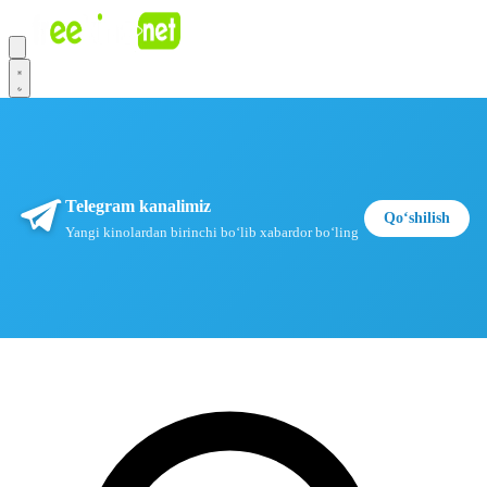
Telegram kanalimiz
Qoʻshilish
Yangi kinolardan birinchi boʻlib xabardor boʻling