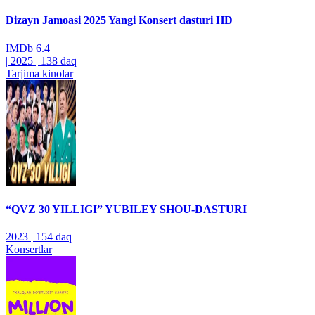
Dizayn Jamoasi 2025 Yangi Konsert dasturi HD
IMDb
6.4
|
2025
|
138 daq
Tarjima kinolar
“QVZ 30 YILLIGI” YUBILEY SHOU-DASTURI
2023
|
154 daq
Konsertlar