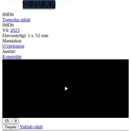
IMDb
Tomosha qilish
IMDb
Yil:
2023
Davomiyligi:
1 s. 52 min
Mamlakat:
O'zbekiston
Janrlar:
Konsertlar
HD
00:00
/
00:00
15
8
Yuklab olish
Treyler