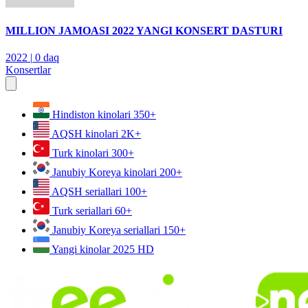
MILLION JAMOASI 2022 YANGI KONSERT DASTURI
2022
|
0 daq
Konsertlar
Hindiston kinolari
350+
AQSH kinolari
2K+
Turk kinolari
300+
Janubiy Koreya kinolari
200+
AQSH seriallari
100+
Turk seriallari
60+
Janubiy Koreya seriallari
150+
Yangi kinolar 2025
HD