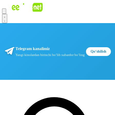
Telegram kanalimiz
Qoʻshilish
Yangi kinolardan birinchi boʻlib xabardor boʻling