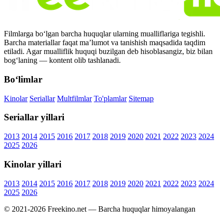
Filmlarga bo‘lgan barcha huquqlar ularning mualliflariga tegishli.
Barcha materiallar faqat ma’lumot va tanishish maqsadida taqdim
etiladi. Agar mualliflik huquqi buzilgan deb hisoblasangiz, biz bilan
bog‘laning — kontent olib tashlanadi.
Bo‘limlar
Kinolar
Seriallar
Multfilmlar
To'plamlar
Sitemap
Seriallar yillari
2013
2014
2015
2016
2017
2018
2019
2020
2021
2022
2023
2024
2025
2026
Kinolar yillari
2013
2014
2015
2016
2017
2018
2019
2020
2021
2022
2023
2024
2025
2026
© 2021-2026 Freekino.net — Barcha huquqlar himoyalangan