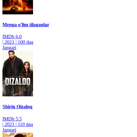
Menga o'lim tilaganlar
IMDb
6.0
|
2021
|
100 daq
Jangari
Shirin Qizaloq
IMDb
5.5
|
2021
|
110 daq
Jangari