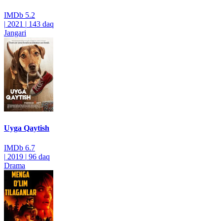
IMDb
5.2
|
2021
|
143 daq
Jangari
Uyga Qaytish
IMDb
6.7
|
2019
|
96 daq
Drama