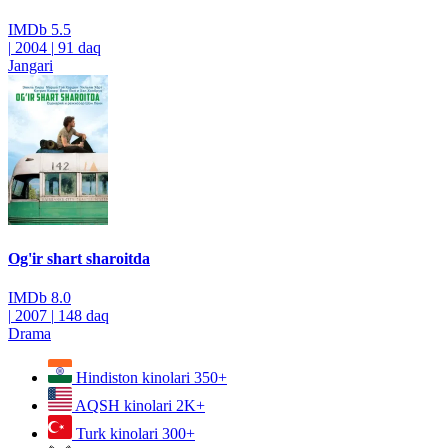
IMDb
5.5
|
2004
|
91 daq
Jangari
Og'ir shart sharoitda
IMDb
8.0
|
2007
|
148 daq
Drama
Hindiston kinolari
350+
AQSH kinolari
2K+
Turk kinolari
300+