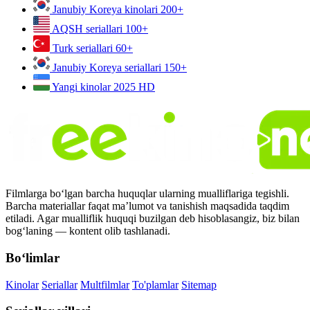
Janubiy Koreya kinolari
200+
AQSH seriallari
100+
Turk seriallari
60+
Janubiy Koreya seriallari
150+
Yangi kinolar 2025
HD
Filmlarga bo‘lgan barcha huquqlar ularning mualliflariga tegishli.
Barcha materiallar faqat ma’lumot va tanishish maqsadida taqdim
etiladi. Agar mualliflik huquqi buzilgan deb hisoblasangiz, biz bilan
bog‘laning — kontent olib tashlanadi.
Bo‘limlar
Kinolar
Seriallar
Multfilmlar
To'plamlar
Sitemap