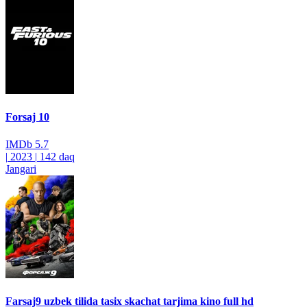
Forsaj 10
IMDb
5.7
|
2023
|
142 daq
Jangari
Farsaj9 uzbek tilida tasix skachat tarjima kino full hd