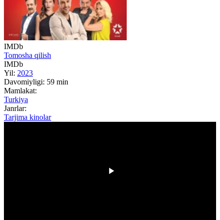
IMDb
Tomosha qilish
IMDb
Yil:
2023
Davomiyligi:
59 min
Mamlakat:
Turkiya
Janrlar:
Tarjima kinolar
00:00
/
00:00