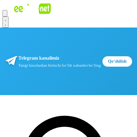
Telegram kanalimiz
Qoʻshilish
Yangi kinolardan birinchi boʻlib xabardor boʻling