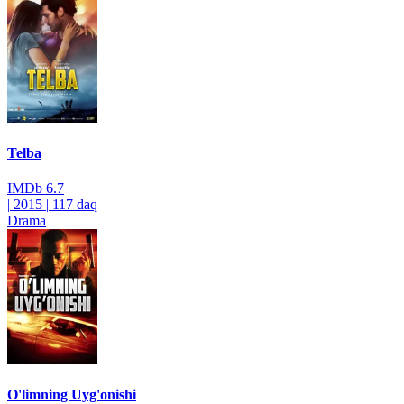
Telba
IMDb
6.7
|
2015
|
117 daq
Drama
O'limning Uyg'onishi