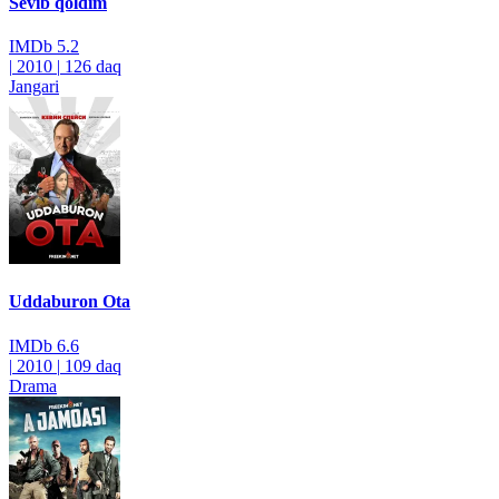
Sevib qoldim
IMDb
5.2
|
2010
|
126 daq
Jangari
Uddaburon Ota
IMDb
6.6
|
2010
|
109 daq
Drama