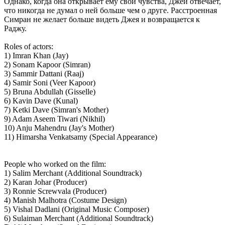
Однако, когда она открывает ему свои чувства, Джей отвечает,
что никогда не думал о ней больше чем о друге. Расстроенная
Симран не желает больше видеть Джея и возвращается к
Раджу.
Roles of actors:
1) Imran Khan (Jay)
2) Sonam Kapoor (Simran)
3) Sammir Dattani (Raaj)
4) Samir Soni (Veer Kapoor)
5) Bruna Abdullah (Gisselle)
6) Kavin Dave (Kunal)
7) Ketki Dave (Simran's Mother)
9) Adam Aseem Tiwari (Nikhil)
10) Anju Mahendru (Jay's Mother)
11) Himarsha Venkatsamy (Special Appearance)
People who worked on the film:
1) Salim Merchant (Additional Soundtrack)
2) Karan Johar (Producer)
3) Ronnie Screwvala (Producer)
4) Manish Malhotra (Costume Design)
5) Vishal Dadlani (Original Music Composer)
6) Sulaiman Merchant (Additional Soundtrack)