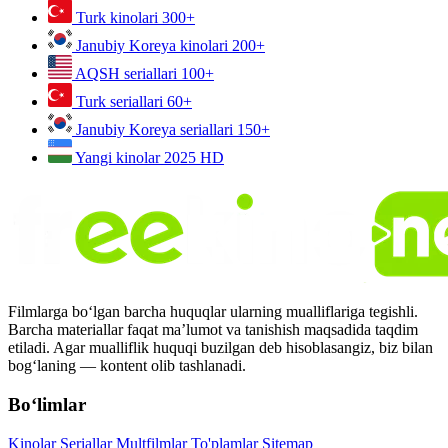
Turk kinolari
300+
Janubiy Koreya kinolari
200+
AQSH seriallari
100+
Turk seriallari
60+
Janubiy Koreya seriallari
150+
Yangi kinolar 2025
HD
Filmlarga bo‘lgan barcha huquqlar ularning mualliflariga tegishli.
Barcha materiallar faqat ma’lumot va tanishish maqsadida taqdim
etiladi. Agar mualliflik huquqi buzilgan deb hisoblasangiz, biz bilan
bog‘laning — kontent olib tashlanadi.
Bo‘limlar
Kinolar
Seriallar
Multfilmlar
To'plamlar
Sitemap