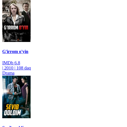
G'irrom o'yin
IMDb
6.8
|
2010
|
108 daq
Drama