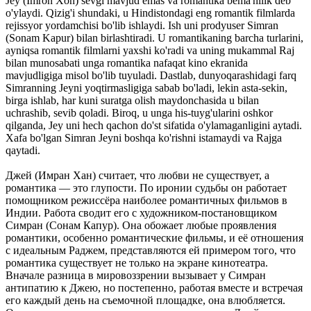
Jey (Imron Xon) sevgi mavjud emas va romantika bema'nilik deb
o'ylaydi. Qizig'i shundaki, u Hindistondagi eng romantik filmlarda
rejissyor yordamchisi bo'lib ishlaydi. Ish uni prodyuser Simran
(Sonam Kapur) bilan birlashtiradi. U romantikaning barcha turlarini,
ayniqsa romantik filmlarni yaxshi ko'radi va uning mukammal Raj
bilan munosabati unga romantika nafaqat kino ekranida
mavjudligiga misol bo'lib tuyuladi. Dastlab, dunyoqarashidagi farq
Simranning Jeyni yoqtirmasligiga sabab bo'ladi, lekin asta-sekin,
birga ishlab, har kuni suratga olish maydonchasida u bilan
uchrashib, sevib qoladi. Biroq, u unga his-tuyg'ularini oshkor
qilganda, Jey uni hech qachon do'st sifatida o'ylamaganligini aytadi.
Xafa bo'lgan Simran Jeyni boshqa ko'rishni istamaydi va Rajga
qaytadi.
Джей (Имран Хан) считает, что любви не существует, а
романтика — это глупости. По иронии судьбы он работает
помощником режиссёра наиболее романтичных фильмов в
Индии. Работа сводит его с художником-постановщиком
Симран (Сонам Капур). Она обожает любые проявления
романтики, особенно романтические фильмы, и её отношения
с идеальным Раджем, представляются ей примером того, что
романтика существует не только на экране кинотеатра.
Вначале разница в мировоззрении вызывает у Симран
антипатию к Джею, но постепенно, работая вместе и встречая
его каждый день на съемочной площадке, она влюбляется.