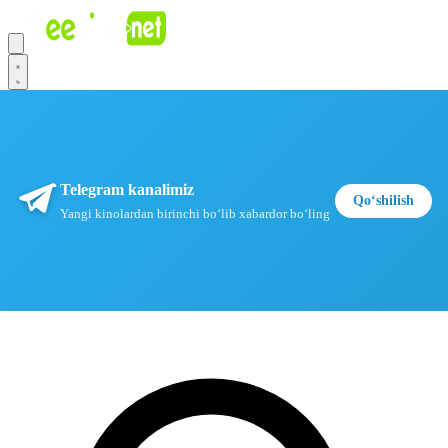
Telegram kanalimiz
Qoʻshilish
Yangi kinolardan birinchi boʻlib xabardor boʻling