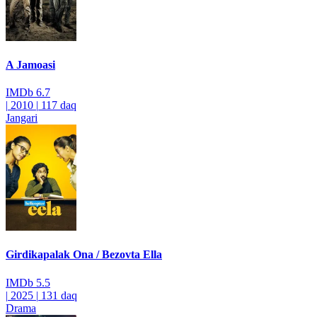
A Jamoasi
IMDb
6.7
|
2010
|
117 daq
Jangari
Girdikapalak Ona / Bezovta Ella
IMDb
5.5
|
2025
|
131 daq
Drama