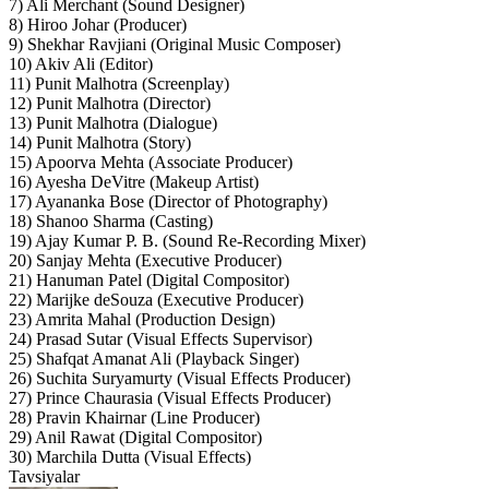
7) Ali Merchant (Sound Designer)
8) Hiroo Johar (Producer)
9) Shekhar Ravjiani (Original Music Composer)
10) Akiv Ali (Editor)
11) Punit Malhotra (Screenplay)
12) Punit Malhotra (Director)
13) Punit Malhotra (Dialogue)
14) Punit Malhotra (Story)
15) Apoorva Mehta (Associate Producer)
16) Ayesha DeVitre (Makeup Artist)
17) Ayananka Bose (Director of Photography)
18) Shanoo Sharma (Casting)
19) Ajay Kumar P. B. (Sound Re-Recording Mixer)
20) Sanjay Mehta (Executive Producer)
21) Hanuman Patel (Digital Compositor)
22) Marijke deSouza (Executive Producer)
23) Amrita Mahal (Production Design)
24) Prasad Sutar (Visual Effects Supervisor)
25) Shafqat Amanat Ali (Playback Singer)
26) Suchita Suryamurty (Visual Effects Producer)
27) Prince Chaurasia (Visual Effects Producer)
28) Pravin Khairnar (Line Producer)
29) Anil Rawat (Digital Compositor)
30) Marchila Dutta (Visual Effects)
Tavsiyalar