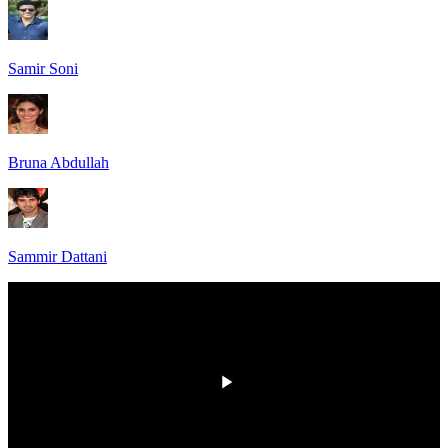
Samir Soni
Bruna Abdullah
Sammir Dattani