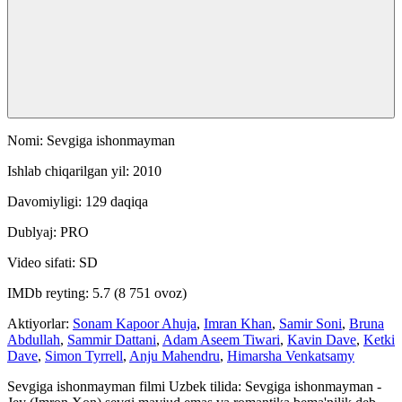
Nomi: Sevgiga ishonmayman
Ishlab chiqarilgan yil: 2010
Davomiyligi: 129 daqiqa
Dublyaj: PRO
Video sifati: SD
IMDb reyting: 5.7 (8 751 ovoz)
Aktiyorlar:
Sonam Kapoor Ahuja
,
Imran Khan
,
Samir Soni
,
Bruna
Abdullah
,
Sammir Dattani
,
Adam Aseem Tiwari
,
Kavin Dave
,
Ketki
Dave
,
Simon Tyrrell
,
Anju Mahendru
,
Himarsha Venkatsamy
Sevgiga ishonmayman filmi Uzbek tilida: Sevgiga ishonmayman -