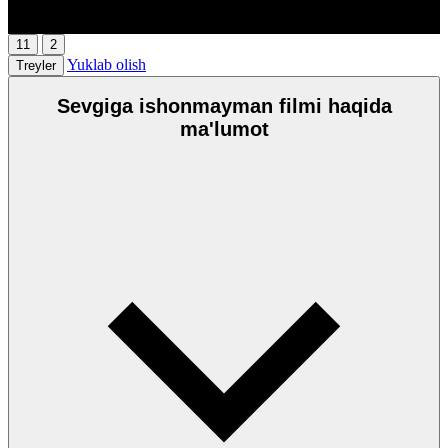
00:00
/
00:00
11
2
Yuklab olish
Treyler
Sevgiga ishonmayman filmi haqida
ma'lumot