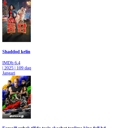
Shaddod kelin
IMDb
6.4
|
2025
|
109 daq
Jangari