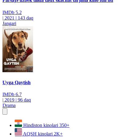
Farsaj9 uzbek tilida tasix skachat tarjima kino full hd
IMDb
5.2
|
2021
|
143 daq
Jangari
Uyga Qaytish
IMDb
6.7
|
2019
|
96 daq
Drama
Hindiston kinolari
350+
AQSH kinolari
2K+