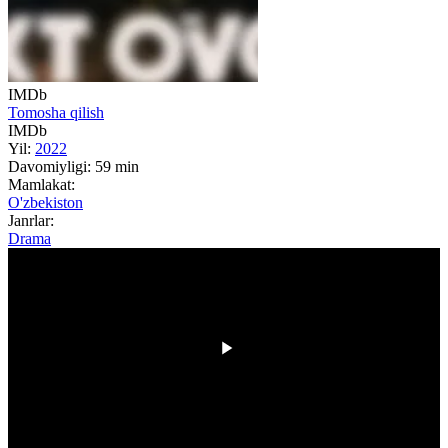
IMDb
Tomosha qilish
IMDb
Yil:
2022
Davomiyligi:
59 min
Mamlakat:
O'zbekiston
Janrlar:
Drama
00:00
/
00:00