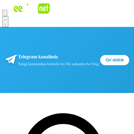
Telegram kanalimiz
Qoʻshilish
Yangi kinolardan birinchi boʻlib xabardor boʻling