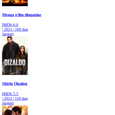
Menga o'lim tilaganlar
IMDb
6.0
|
2021
|
100 daq
Jangari
Shirin Qizaloq
IMDb
5.5
|
2021
|
110 daq
Jangari