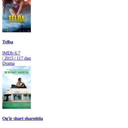
Telba
IMDb
6.7
|
2015
|
117 daq
Drama
Og'ir shart sharoitda