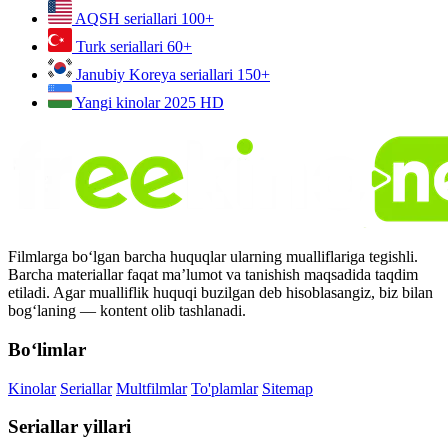
AQSH seriallari
100+
Turk seriallari
60+
Janubiy Koreya seriallari
150+
Yangi kinolar 2025
HD
Filmlarga bo‘lgan barcha huquqlar ularning mualliflariga tegishli.
Barcha materiallar faqat ma’lumot va tanishish maqsadida taqdim
etiladi. Agar mualliflik huquqi buzilgan deb hisoblasangiz, biz bilan
bog‘laning — kontent olib tashlanadi.
Bo‘limlar
Kinolar
Seriallar
Multfilmlar
To'plamlar
Sitemap
Seriallar yillari