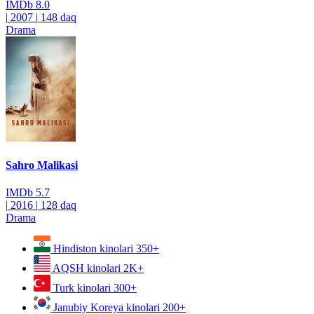
IMDb
8.0
|
2007
|
148 daq
Drama
Sahro Malikasi
IMDb
5.7
|
2016
|
128 daq
Drama
Hindiston kinolari
350+
AQSH kinolari
2K+
Turk kinolari
300+
Janubiy Koreya kinolari
200+