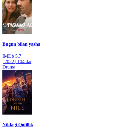
Bugun bilan yasha
IMDb
5.7
|
2022
|
104 daq
Drama
Nildagi Qotillik