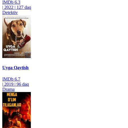
IMDb
6.3
|
2022
|
127 daq
Detektiv
Uyga Qaytish
IMDb
6.7
|
2019
|
96 daq
Drama