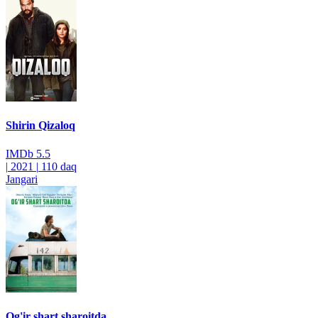
Shirin Qizaloq
IMDb
5.5
|
2021
|
110 daq
Jangari
Og'ir shart sharoitda