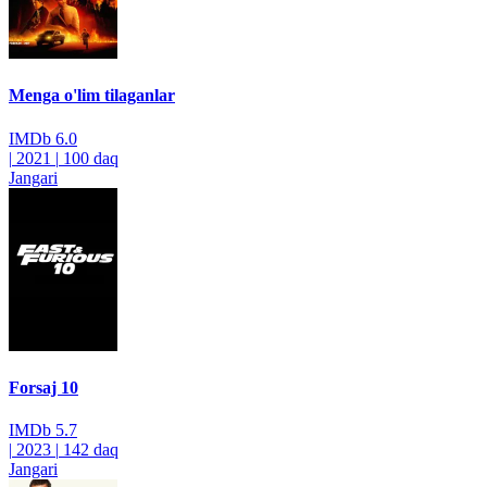
Menga o'lim tilaganlar
IMDb
6.0
|
2021
|
100 daq
Jangari
Forsaj 10
IMDb
5.7
|
2023
|
142 daq
Jangari