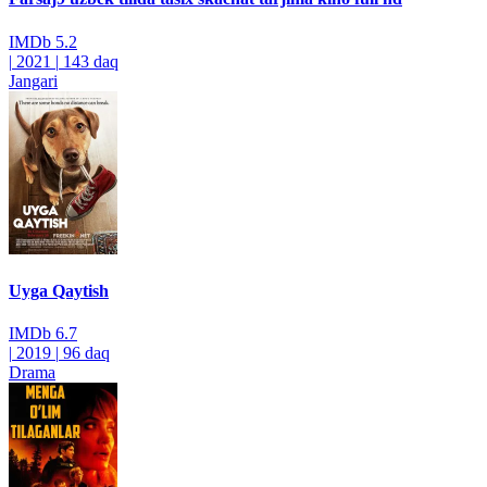
IMDb
5.2
|
2021
|
143 daq
Jangari
Uyga Qaytish
IMDb
6.7
|
2019
|
96 daq
Drama