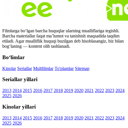
Filmlarga bo‘lgan barcha huquqlar ularning mualliflariga tegishli.
Barcha materiallar faqat ma’lumot va tanishish maqsadida taqdim
etiladi. Agar mualliflik huquqi buzilgan deb hisoblasangiz, biz bilan
bog‘laning — kontent olib tashlanadi.
Bo‘limlar
Kinolar
Seriallar
Multfilmlar
To'plamlar
Sitemap
Seriallar yillari
2013
2014
2015
2016
2017
2018
2019
2020
2021
2022
2023
2024
2025
2026
Kinolar yillari
2013
2014
2015
2016
2017
2018
2019
2020
2021
2022
2023
2024
2025
2026