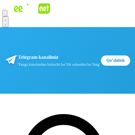
Telegram kanalimiz
Qoʻshilish
Yangi kinolardan birinchi boʻlib xabardor boʻling