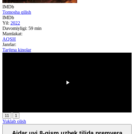
IMDb
Tomosha qilish
IMDb
Yil:
2022
Davomiyligi:
59 min
Mamlakat:
AQSH
Janrlar:
Tarjima kinolar
00:00
/
00:00
11
1
Yuklab olish
Ajdar uyi 8-qism uzbek tilida premyera