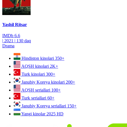
Yashil Ritsar
IMDb
6.6
|
2021
|
130 daq
Drama
Hindiston kinolari
350+
AQSH kinolari
2K+
Turk kinolari
300+
Janubiy Koreya kinolari
200+
AQSH seriallari
100+
Turk seriallari
60+
Janubiy Koreya seriallari
150+
Yangi kinolar 2025
HD