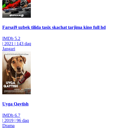
Farsaj9 uzbek tilida tasix skachat tarjima kino full hd
IMDb
5.2
|
2021
|
143 daq
Jangari
Uyga Qaytish
IMDb
6.7
|
2019
|
96 daq
Drama