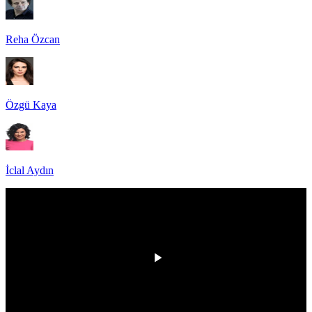
Reha Özcan
Özgü Kaya
İclal Aydın
00:00
/
00:00