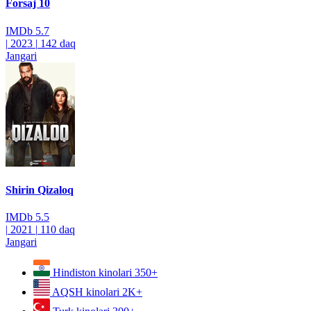
Forsaj 10
IMDb
5.7
|
2023
|
142 daq
Jangari
Shirin Qizaloq
IMDb
5.5
|
2021
|
110 daq
Jangari
Hindiston kinolari
350+
AQSH kinolari
2K+