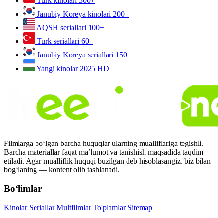
Turk kinolari
300+
Janubiy Koreya kinolari
200+
AQSH seriallari
100+
Turk seriallari
60+
Janubiy Koreya seriallari
150+
Yangi kinolar 2025
HD
Filmlarga bo‘lgan barcha huquqlar ularning mualliflariga tegishli.
Barcha materiallar faqat ma’lumot va tanishish maqsadida taqdim
etiladi. Agar mualliflik huquqi buzilgan deb hisoblasangiz, biz bilan
bog‘laning — kontent olib tashlanadi.
Bo‘limlar
Kinolar
Seriallar
Multfilmlar
To'plamlar
Sitemap