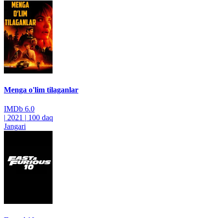
Menga o'lim tilaganlar
IMDb
6.0
|
2021
|
100 daq
Jangari