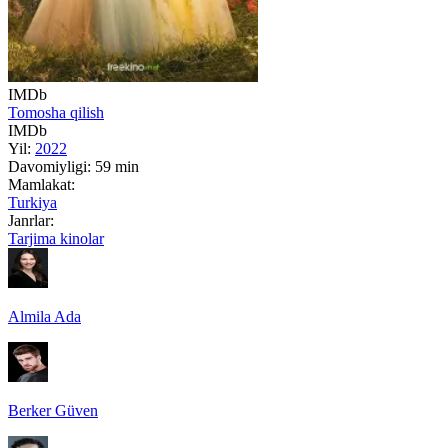
IMDb
Tomosha qilish
IMDb
Yil:
2022
Davomiyligi:
59 min
Mamlakat:
Turkiya
Janrlar:
Tarjima kinolar
Almila Ada
Berker Güven