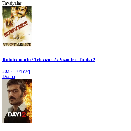
Tavsiyalar
Kutubxonachi / Televizor 2 / Vizontele Tuuba 2
2025
|
104 daq
Drama