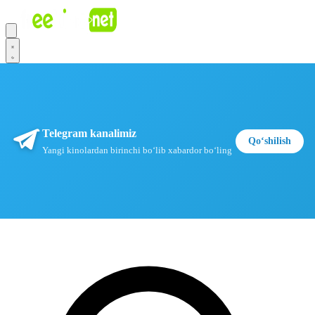
Telegram kanalimiz
Qoʻshilish
Yangi kinolardan birinchi boʻlib xabardor boʻling