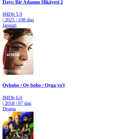
Dayı: Bir Adamın Hikâyesi 2
IMDb
5.9
|
2025
|
108 daq
Jangari
Oybobo / Oy bobo / Oyga yo'l
IMDb
6.0
|
2018
|
97 daq
Drama