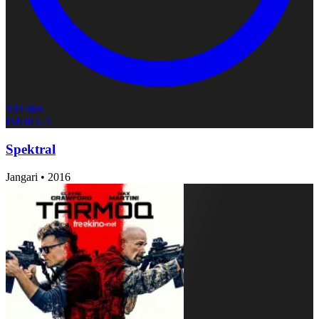
109 min
IMDb
6.3
Spektral
Jangari
•
2016