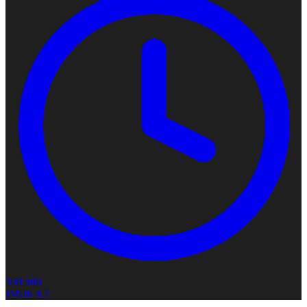
108 min
IMDb
4.7