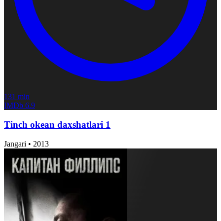
131 min
IMDb
6.9
Tinch okean daxshatlari 1
Jangari
•
2013