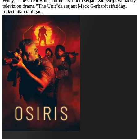
Wiley, "The Great Raid" filmida Birinchi serjant Sid Wojo va harbiy
televizion drama "The Unit"da serjant Mack Gerhardt sifatidagi
rollari bilan tanilgan.