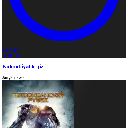
108 min
IMDb
6.4
Kolumbiyalik qiz
Jangari
•
2011