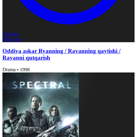
169 min
IMDb
8.6
Oddiya askar Ryanning / Rayanning qaytishi /
Rayanni qutqarish
Drama
•
1998