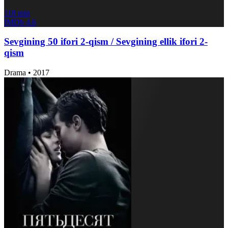
118 min
IMDb
4.6
Sevgining 50 ifori 2-qism / Sevgining ellik ifori 2-
qism
Drama
•
2017