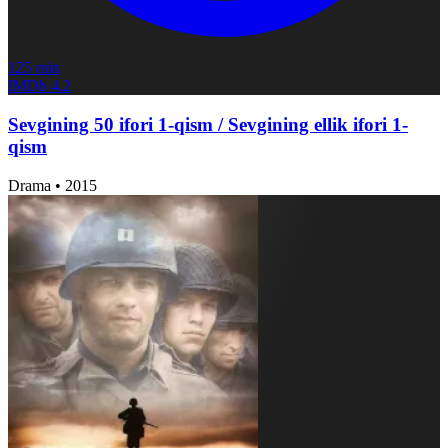
125 min
IMDb
4.2
Sevgining 50 ifori 1-qism / Sevgining ellik ifori 1-
qism
Drama
•
2015