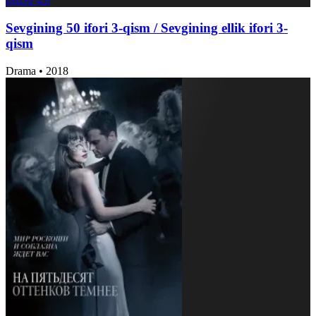
IMDb
4.6
Sevgining 50 ifori 3-qism / Sevgining ellik ifori 3-
qism
Drama
•
2018