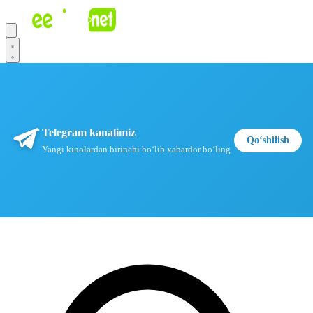
Telegram kanalimiz
Qoʻshilish
Yangi kinolardan birinchi boʻlib xabardor boʻling