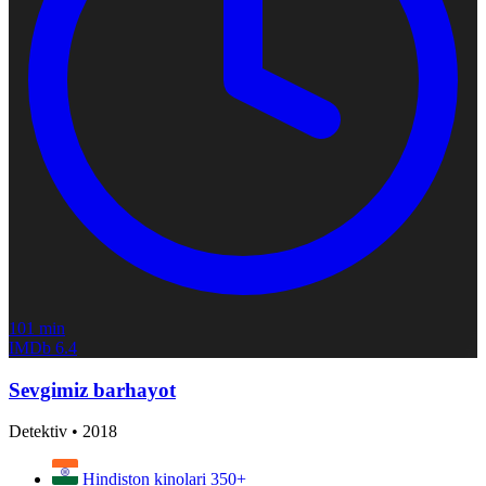
101 min
IMDb
6.4
Sevgimiz barhayot
Detektiv
•
2018
Hindiston kinolari
350+