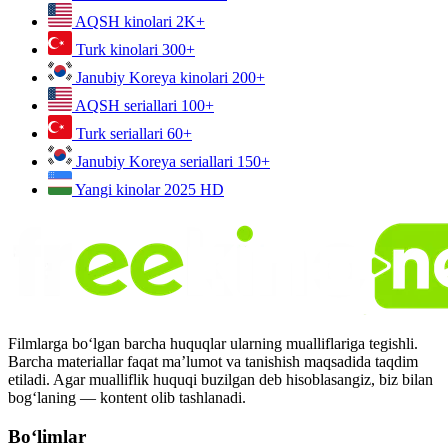
AQSH kinolari
2K+
Turk kinolari
300+
Janubiy Koreya kinolari
200+
AQSH seriallari
100+
Turk seriallari
60+
Janubiy Koreya seriallari
150+
Yangi kinolar 2025
HD
Filmlarga bo‘lgan barcha huquqlar ularning mualliflariga tegishli.
Barcha materiallar faqat ma’lumot va tanishish maqsadida taqdim
etiladi. Agar mualliflik huquqi buzilgan deb hisoblasangiz, biz bilan
bog‘laning — kontent olib tashlanadi.
Bo‘limlar