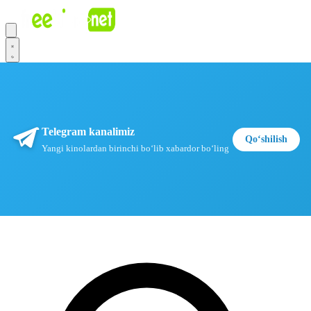
Telegram kanalimiz
Qoʻshilish
Yangi kinolardan birinchi boʻlib xabardor boʻling