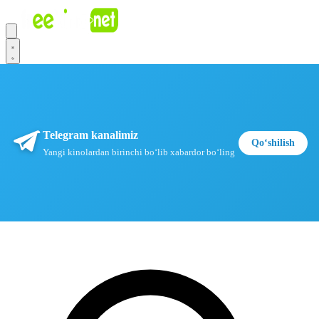
Telegram kanalimiz
Qoʻshilish
Yangi kinolardan birinchi boʻlib xabardor boʻling