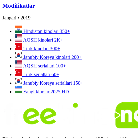
Modifikatlar
Jangari
•
2019
Hindiston kinolari
350+
AQSH kinolari
2K+
Turk kinolari
300+
Janubiy Koreya kinolari
200+
AQSH seriallari
100+
Turk seriallari
60+
Janubiy Koreya seriallari
150+
Yangi kinolar 2025
HD