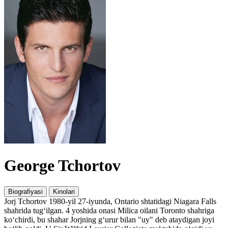
George Tchortov
Biografiyasi
Kinolari
Jorj Tchortov 1980-yil 27-iyunda, Ontario shtatidagi Niagara Falls
shahrida tug‘ilgan. 4 yoshida onasi Milica oilani Toronto shahriga
ko‘chirdi, bu shahar Jorjning g‘urur bilan "uy" deb ataydigan joyi