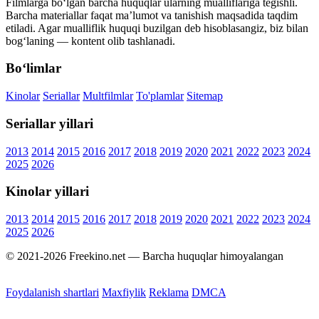
Filmlarga bo‘lgan barcha huquqlar ularning mualliflariga tegishli.
Barcha materiallar faqat ma’lumot va tanishish maqsadida taqdim
etiladi. Agar mualliflik huquqi buzilgan deb hisoblasangiz, biz bilan
bog‘laning — kontent olib tashlanadi.
Bo‘limlar
Kinolar
Seriallar
Multfilmlar
To'plamlar
Sitemap
Seriallar yillari
2013
2014
2015
2016
2017
2018
2019
2020
2021
2022
2023
2024
2025
2026
Kinolar yillari
2013
2014
2015
2016
2017
2018
2019
2020
2021
2022
2023
2024
2025
2026
© 2021-2026 Freekino.net — Barcha huquqlar himoyalangan
Foydalanish shartlari
Maxfiylik
Reklama
DMCA