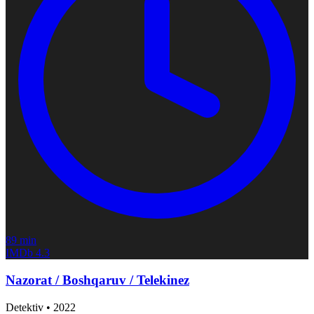
89 min
IMDb
4.3
Nazorat / Boshqaruv / Telekinez
Detektiv
•
2022