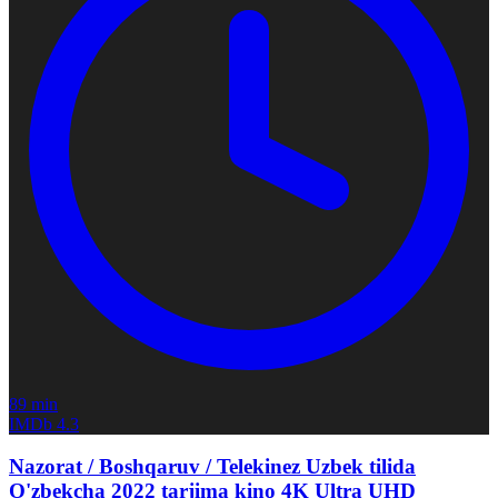
89 min
IMDb
4.3
Nazorat / Boshqaruv / Telekinez Uzbek tilida
O'zbekcha 2022 tarjima kino 4K Ultra UHD