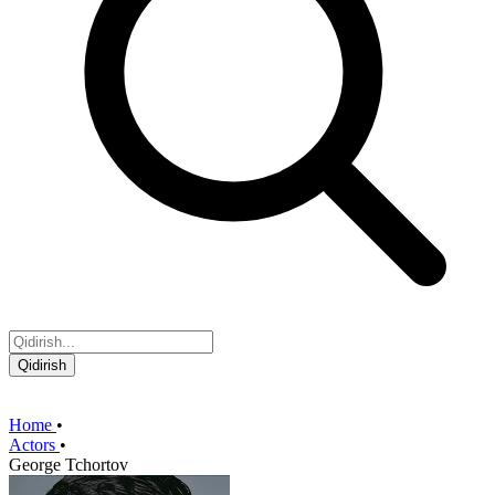
Qidirish
Home
•
Actors
•
George Tchortov