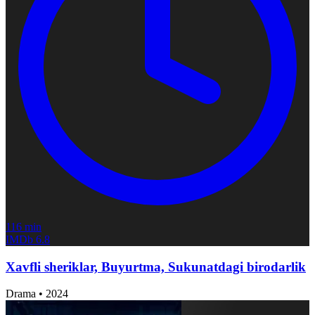
116 min
IMDb
6.8
Xavfli sheriklar, Buyurtma, Sukunatdagi birodarlik
Drama
•
2024