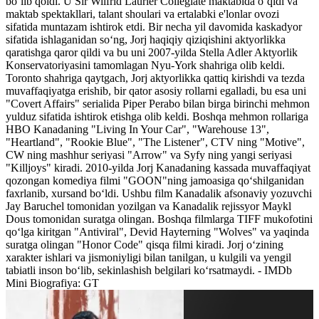
bo‘lib qoldi. U Sir Wilfrid Laurier Collegiate maktabida o‘qidi va
maktab spektakllari, talant shoulari va ertalabki e'lonlar ovozi
sifatida muntazam ishtirok etdi. Bir necha yil davomida kaskadyor
sifatida ishlaganidan so‘ng, Jorj haqiqiy qiziqishini aktyorlikka
qaratishga qaror qildi va bu uni 2007-yilda Stella Adler Aktyorlik
Konservatoriyasini tamomlagan Nyu-York shahriga olib keldi.
Toronto shahriga qaytgach, Jorj aktyorlikka qattiq kirishdi va tezda
muvaffaqiyatga erishib, bir qator asosiy rollarni egalladi, bu esa uni
"Covert Affairs" serialida Piper Perabo bilan birga birinchi mehmon
yulduz sifatida ishtirok etishga olib keldi. Boshqa mehmon rollariga
HBO Kanadaning "Living In Your Car", "Warehouse 13",
"Heartland", "Rookie Blue", "The Listener", CTV ning "Motive",
CW ning mashhur seriyasi "Arrow" va Syfy ning yangi seriyasi
"Killjoys" kiradi. 2010-yilda Jorj Kanadaning kassada muvaffaqiyat
qozongan komediya filmi "GOON"ning jamoasiga qo‘shilganidan
faxrlanib, xursand bo‘ldi. Ushbu film Kanadalik afsonaviy yozuvchi
Jay Baruchel tomonidan yozilgan va Kanadalik rejissyor Maykl
Dous tomonidan suratga olingan. Boshqa filmlarga TIFF mukofotini
qo‘lga kiritgan "Antiviral", Devid Hayterning "Wolves" va yaqinda
suratga olingan "Honor Code" qisqa filmi kiradi. Jorj o‘zining
xarakter ishlari va jismoniyligi bilan tanilgan, u kulgili va yengil
tabiatli inson bo‘lib, sekinlashish belgilari ko‘rsatmaydi. - IMDb
Mini Biografiya: GT