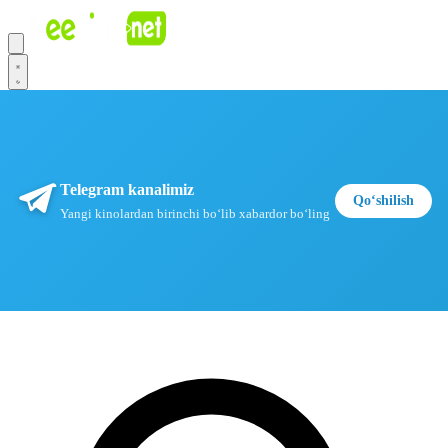
Telegram kanalimiz
Qoʻshilish
Yangi kinolardan birinchi boʻlib xabardor boʻling