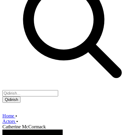
Qidirish
Home
•
Actors
•
Catherine McCormack