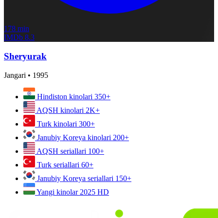
178 min
IMDb
8.3
Sheryurak
Jangari
•
1995
Hindiston kinolari
350+
AQSH kinolari
2K+
Turk kinolari
300+
Janubiy Koreya kinolari
200+
AQSH seriallari
100+
Turk seriallari
60+
Janubiy Koreya seriallari
150+
Yangi kinolar 2025
HD