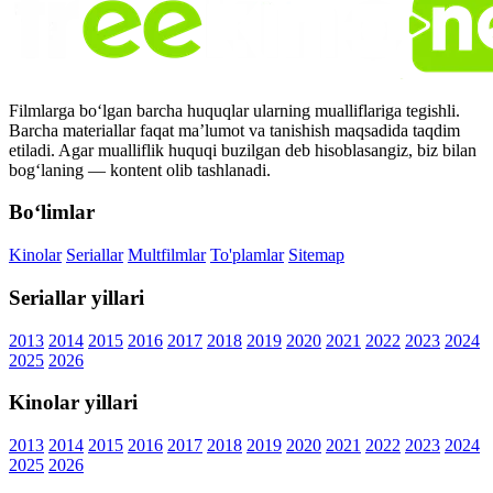
Filmlarga bo‘lgan barcha huquqlar ularning mualliflariga tegishli.
Barcha materiallar faqat ma’lumot va tanishish maqsadida taqdim
etiladi. Agar mualliflik huquqi buzilgan deb hisoblasangiz, biz bilan
bog‘laning — kontent olib tashlanadi.
Bo‘limlar
Kinolar
Seriallar
Multfilmlar
To'plamlar
Sitemap
Seriallar yillari
2013
2014
2015
2016
2017
2018
2019
2020
2021
2022
2023
2024
2025
2026
Kinolar yillari
2013
2014
2015
2016
2017
2018
2019
2020
2021
2022
2023
2024
2025
2026