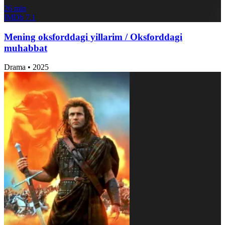
26 min
IMDb
7.1
Mening oksforddagi yillarim / Oksforddagi
muhabbat
Drama
•
2025