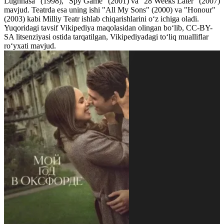
Lughnasa" (1998), "Spy Game" (2001) va "28 Weeks Later" (2007)
mavjud. Teatrda esa uning ishi "All My Sons" (2000) va "Honour"
(2003) kabi Milliy Teatr ishlab chiqarishlarini o‘z ichiga oladi.
Yuqoridagi tavsif Vikipediya maqolasidan olingan bo‘lib, CC-BY-
SA litsenziyasi ostida tarqatilgan, Vikipediyadagi to‘liq mualliflar
ro‘yxati mavjud.