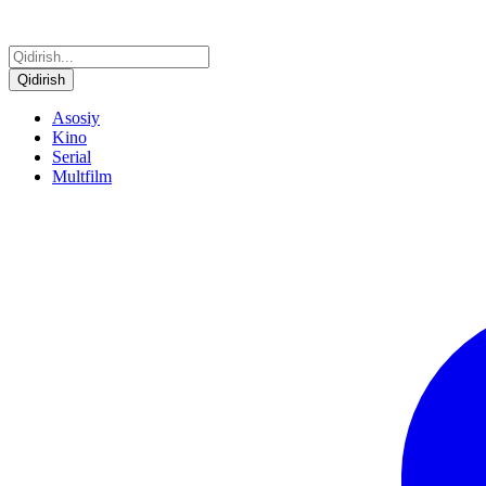
Qidirish
Asosiy
Kino
Serial
Multfilm